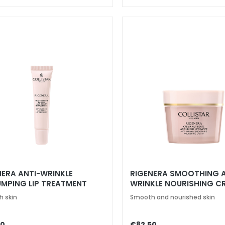
NERA ANTI-WRINKLE
RIGENERA SMOOTHING A
UMPING LIP TREATMENT
WRINKLE NOURISHING C
 skin
Smooth and nourished skin
80
€82.50