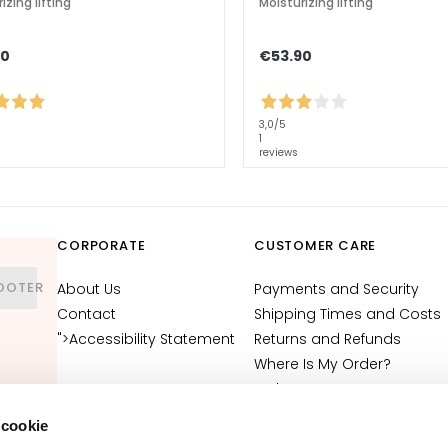
izing lifting
Moisturizing lifting
90
€53.90
3,0
/5
1
reviews
CORPORATE
CUSTOMER CARE
OOTER
About Us
Payments and Security
Contact
Shipping Times and Costs
">Accessibility Statement
Returns and Refunds
Where Is My Order?
E-Shop Contact
Terms and Conditions
 cookie
Cosmetovigilance