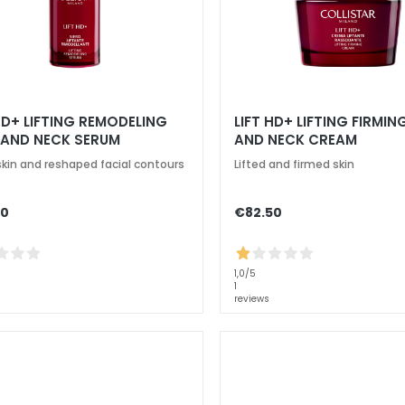
HD+ LIFTING REMODELING
LIFT HD+ LIFTING FIRMIN
 AND NECK SERUM
AND NECK CREAM
 skin and reshaped facial contours
Lifted and firmed skin
90
€82.50
1,0
/5
1
reviews