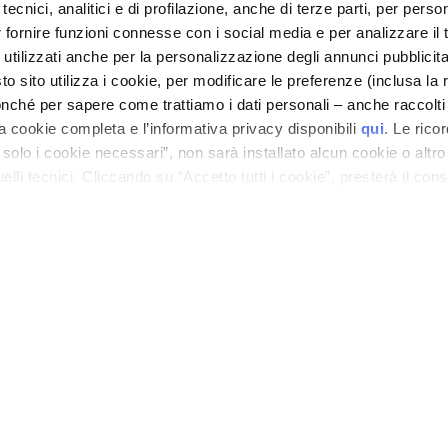
tecnici, analitici e di profilazione, anche di terze parti, per perso
Information
r fornire funzioni connesse con i social media e per analizzare il t
VTO Information
 utilizzati anche per la personalizzazione degli annunci pubblicit
 sito utilizza i cookie, per modificare le preferenze (inclusa la 
PRIVACY AND COOKIE POLICY
nché per sapere come trattiamo i dati personali – anche raccolti
LEGAL NOTICE
STORE LOCATOR
a cookie completa e l’informativa privacy disponibili
qui
. Le rico
a solo i cookie necessari”, non sarà installato alcun cookie o altr
lli tecnici. Cliccando su “Accetto tutti i cookie”, presterà il con
ano - Italy - Capitale Sociale euro 1.050.000,00 interamente versato - C.F. - R.I. Milan
direzione e coordinamento di Bolton Group s.r.l.
cookie utilizzati dal sito. Cliccando su “Altre opzioni”, potrà scegli
orizzare.