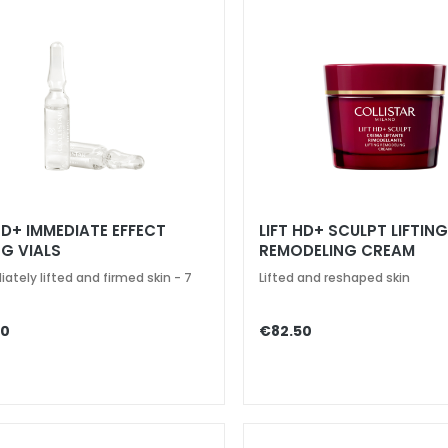
HD+ IMMEDIATE EFFECT
LIFT HD+ SCULPT LIFTIN
NG VIALS
REMODELING CREAM
ately lifted and firmed skin - 7
Lifted and reshaped skin
80
€82.50