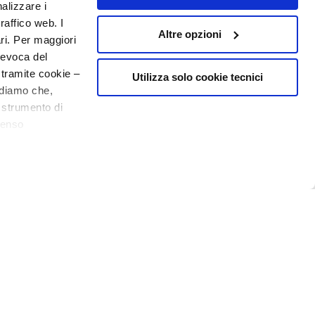
nalizzare i
raffico web. I
Altre opzioni
ari. Per maggiori
revoca del
 tramite cookie –
Utilizza solo cookie tecnici
rdiamo che,
o strumento di
senso
10€ welcome floating pill
o - P.I. 10267000155 - R.E.A MI1361408 - Società soggetta all'attività di
ere, in modo più