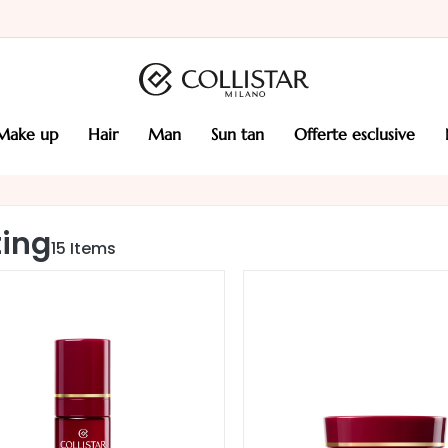
make up
hair
man
sun tan
offerte esclusive
ting
15
Items