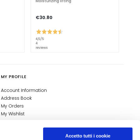
Moisturizing lifting
€30.80
4,5
/5
4
reviews
MY PROFILE
Account Information
Address Book
My Orders
My Wishlist
My Returns
NUMBER 1
IN PERFUMERY
Accetto tutti i cookie