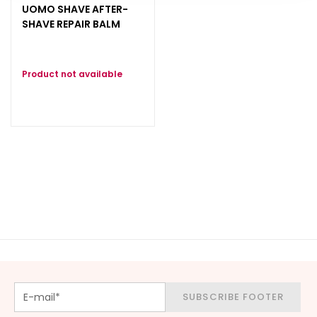
UOMO SHAVE AFTER-
d
SHAVE REPAIR BALM
L
i
p
Product not available
C
o
n
t
o
u
r
N
E
E
D
G
o
SUBSCRIBE FOOTER
c