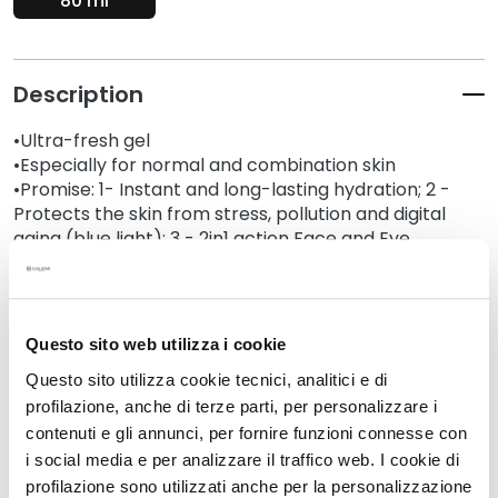
80 ml
k
s
a
Description
n
d
•Ultra-fresh gel
E
•Especially for normal and combination skin
x
•Promise: 1- Instant and long-lasting hydration; 2 -
f
Protects the skin from stress, pollution and digital
o
aging (blue light); 3 - 2in1 action Face and Eye
l
Contour
i
•80 ml
a
t
Questo sito web utilizza i cookie
o
Details
r
Questo sito utilizza cookie tecnici, analitici e di
s
profilazione, anche di terze parti, per personalizzare i
An extra tip
contenuti e gli annunci, per fornire funzioni connesse con
S
i social media e per analizzare il traffico web. I cookie di
e
profilazione sono utilizzati anche per la personalizzazione
How to use
r