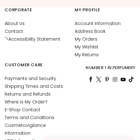
c
CORPORATE
MY PROFILE
e
M
About Us
Account Information
a
Contact
Address Book
g
">Accessibility Statement
My Orders
i
My Wishlist
c
h
My Returns
e
CUSTOMER CARE
NUMBER 1
IN PERFUMERY
A
Payments and Security
n
Shipping Times and Costs
t
Returns and Refunds
i
Where Is My Order?
-
a
E-Shop Contact
g
Terms and Conditions
e
Cosmetovigilance
Information
H