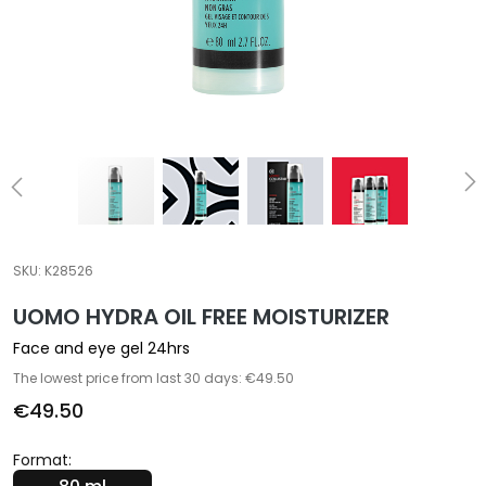
a
l
t
i
e
s
C
l
e
a
SKU:
K28526
n
UOMO HYDRA OIL FREE MOISTURIZER
s
e
Face and eye gel 24hrs
r
The lowest price from last 30 days: €49.50
s
€49.50
M
a
Format:
s