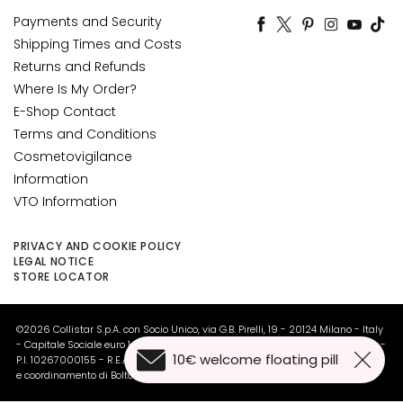
O
Payments and Security
R
Shipping Times and Costs
D
Returns and Refunds
r
Where Is My Order?
y
E-Shop Contact
s
Terms and Conditions
k
Cosmetovigilance
i
Information
n
VTO Information
C
o
PRIVACY AND COOKIE POLICY
m
LEGAL NOTICE
STORE LOCATOR
b
i
n
©2026 Collistar S.p.A. con Socio Unico, via G.B. Pirelli, 19 - 20124 Milano - Italy
a
- Capitale Sociale euro 1.050.000,00 interamente versato - C.F. - R.I. Milano -
10€ welcome floating pill
P.I. 10267000155 - R.E.A MI1361408 - Società soggetta all'attività di direzione
t
e coordinamento di Bolton Group s.r.l.
i