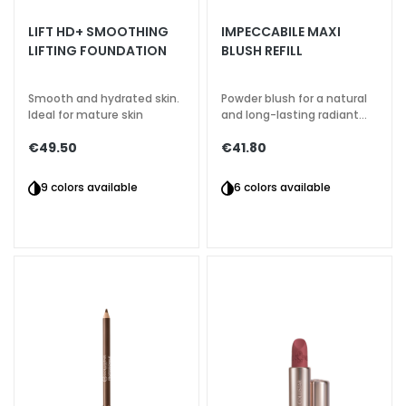
a
LIFT HD+ SMOOTHING
IMPECCABILE MAXI
l
LIFTING FOUNDATION
BLUSH REFILL
t
i
Smooth and hydrated skin.
Powder blush for a natural
e
Ideal for mature skin
and long-lasting radiant
s
effect
€49.50
€41.80
C
l
9 colors available
6 colors available
e
a
n
s
e
r
s
M
a
s