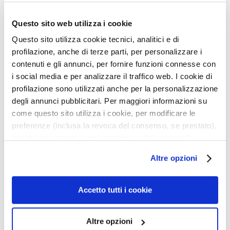
€49.50
c
€35.20
e
Questo sito web utilizza i cookie
9 colors available
M
Questo sito utilizza cookie tecnici, analitici e di
a
profilazione, anche di terze parti, per personalizzare i
g
5,0
/5
5,0
/5
contenuti e gli annunci, per fornire funzioni connesse con
1
3
i
reviews
reviews
i social media e per analizzare il traffico web. I cookie di
c
h
profilazione sono utilizzati anche per la personalizzazione
e
degli annunci pubblicitari. Per maggiori informazioni su
come questo sito utilizza i cookie, per modificare le
A
preferenze (inclusa la revoca del consenso, se prestato),
n
nonché per sapere come trattiamo i dati personali –
t
anche raccolti tramite cookie – può consultare
i
Altre opzioni
l’informativa cookie completa e l’informativa privacy
-
disponibili
qui
. Le ricordiamo che, qualora clicchi su
a
“Utilizza solo i cookie necessari”, non sarà installato
Accetto tutti i cookie
g
alcun cookie o altro strumento di tracciamento diverso da
e
quelli tecnici. Cliccando su “Accetto tutti i cookie”,
Altre opzioni
H
presterà il consenso all’installazione di tutti i cookie
IMPECCABILE MASCARA
PURO MATTE LIPSTICK