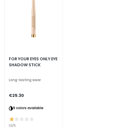
n
i
c
o
P
r
o
t
FOR YOUR EYES ONLY EYE
e
SHADOW STICK
z
i
o
Long-lasting wear
n
e
€25.30
U
V
9 colors available
v
i
s
1,0
/5