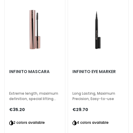
u
m
s
F
a
c
e
c
r
INFINITO MASCARA
INFINITO EYE MARKER
e
a
m
s
Extreme length, maximum
Long Lasting, Maximum
definition, special lifting
Precision, Easy-to-use
E
effect
€35.20
€29.70
y
e
2 colors available
4 colors available
a
n