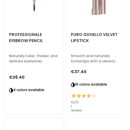
k
s
a
n
d
PROFESSIONALE
PURO GIOIELLO VELVET
E
EYEBROW PENCIL
LIPSTICK
x
f
Naturally fuller, thicker, and
Smooth and naturally
o
defined eyelashes
tinted lips with a velvety
l
effect
i
€37.40
€26.40
a
16 colors available
t
4 colors available
o
r
4,0
/5
s
1
reviews
S
e
r