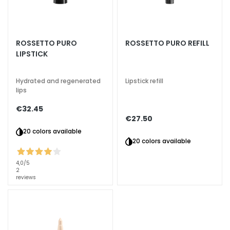
g
h
t
e
ROSSETTO PURO
ROSSETTO PURO REFILL
n
LIPSTICK
i
n
Hydrated and regenerated
Lipstick refill
g
lips
A
€32.45
c
€27.50
i
20 colors available
d
20 colors available
o
i
4,0
/5
2
a
reviews
l
u
r
o