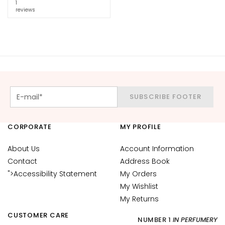
1
o
reviews
R
e
t
i
n
o
l
SUBSCRIBE FOOTER
S
O
CORPORATE
MY PROFILE
L
U
About Us
Account Information
T
Contact
Address Book
I
">Accessibility Statement
My Orders
O
My Wishlist
N
My Returns
S
CUSTOMER CARE
F
NUMBER 1
IN PERFUMERY