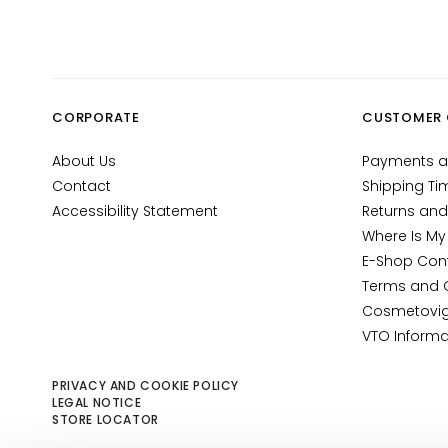
Gocce
Magiche
Collistar
Anti-age
CORPORATE
CUSTOMER 
Hydration
Lifting
About Us
Payments a
Brightening
Contact
Shipping Ti
Accessibility Statement
Returns and
Acido
Where Is My
ialuronico
E-Shop Con
Protezione
Terms and 
UV viso
Cosmetovig
Retinol
VTO Informa
SOLUTIONS
PRIVACY AND COOKIE POLICY
FOR
LEGAL NOTICE
Dry skin
STORE LOCATOR