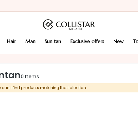
hair
man
sun tan
exclusive offers
new
t
ntan
0
Items
 can't find products matching the selection.