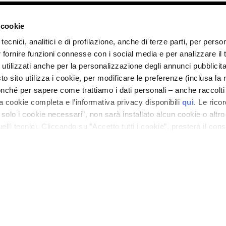
ano - Italy - Capitale Sociale euro 1.050.000,00 interamente versato - C.F. - R.I. Milan
direzione e coordinamento di Bolton Group s.r.l.
 cookie
tecnici, analitici e di profilazione, anche di terze parti, per perso
r fornire funzioni connesse con i social media e per analizzare il t
 utilizzati anche per la personalizzazione degli annunci pubblicit
 sito utilizza i cookie, per modificare le preferenze (inclusa la 
nché per sapere come trattiamo i dati personali – anche raccolti
a cookie completa e l’informativa privacy disponibili
qui
. Le rico
a solo i cookie necessari”, non sarà installato alcun cookie o altr
lli tecnici. Cliccando su “Accetto tutti i cookie”, presterà il con
cookie utilizzati dal sito. Cliccando su “Altre opzioni”, potrà scegli
orizzare.