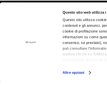
Combination
and Oily Skin
©2026 Collistar S.p.A. con Socio Unico, via G.B. Pirelli, 19 - 20124 Mil
Questo sito web utilizza i
Dark spots
Questo sito utilizza cookie 
Dull skin and
contenuti e gli annunci, pe
discolouration
cookie di profilazione sono
Sensitive skin
informazioni su come questo
Wrinkles
consenso, se prestato), no
può consultare l’informativ
Loss of tone
qualora clicchi su “Utilizz
and
tracciamento diverso da que
compactness
all’installazione di tutti i 
LINES
granulare, quali cookie aut
Altre opzioni
Gocce
Magiche
Collistar
Attivi Puri
Idro Attiva