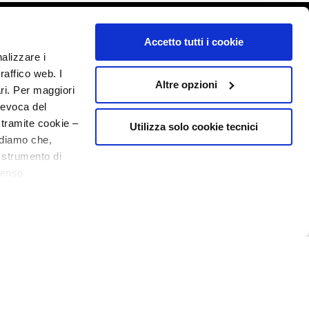
o - P.I. 10267000155 - R.E.A MI1361408 - Società soggetta all'attività di
Accetto tutti i cookie
nalizzare i
raffico web. I
Altre opzioni
ari. Per maggiori
revoca del
 tramite cookie –
Utilizza solo cookie tecnici
rdiamo che,
o strumento di
senso
ere, in modo più