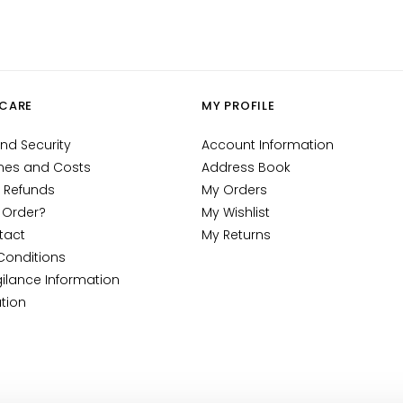
CARE
MY PROFILE
nd Security
Account Information
mes and Costs
Address Book
 Refunds
My Orders
 Order?
My Wishlist
tact
My Returns
Conditions
ilance Information
tion