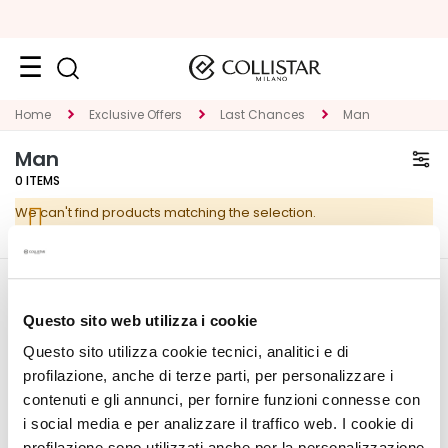
Face
Home
Exclusive Offers
Last Chances
Man
C
Man
A
0
ITEMS
T
We can't find products matching the selection.
E
G
O
R
CORPORATE
MY PROFILE
Y
Questo sito web utilizza i cookie
About Us
Account Information
Questo sito utilizza cookie tecnici, analitici e di
S
Contact
Address Book
p
profilazione, anche di terze parti, per personalizzare i
Accessibility Statement
My Orders
e
contenuti e gli annunci, per fornire funzioni connesse con
My Wishlist
c
i social media e per analizzare il traffico web. I cookie di
My Returns
i
profilazione sono utilizzati anche per la personalizzazione