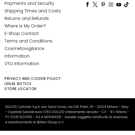
Payments and Security
n
Shipping Times and Costs
L
Returns and Refunds
i
Where Is My Order?
f
E-Shop Contact
t
Terms and Conditions
i
Cosmetovigilance
n
Information
g
VTO Information
B
r
PRIVACY AND COOKIE POLICY
LEGAL NOTICE
i
STORE LOCATOR
g
h
t
©2026 Collistar S.p.A. con Socio Unico, via G.B. Pirelli, 19 - 20124 Milano - Italy
e
- Capitale Sociale euro 1.050.000,00 interamente versato - C.F. - R.I. Milano -
P.I. 10267000155 - R.E.A MI1361408 - Società soggetta all'attività di direzione
n
e coordinamento di Bolton Group s.r.l.
i
n