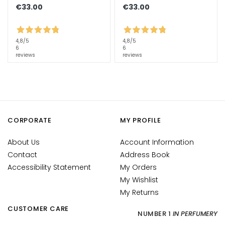
c
€33.00
€33.00
h
e
4,8
/5
4,8
/5
A
6
6
n
reviews
reviews
t
i
-
a
g
CORPORATE
MY PROFILE
e
About Us
Account Information
H
y
Contact
Address Book
d
Accessibility Statement
My Orders
r
My Wishlist
a
My Returns
t
CUSTOMER CARE
i
NUMBER 1
IN PERFUMERY
o