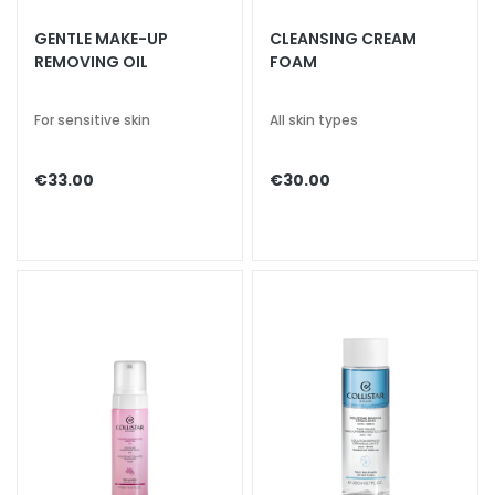
a
GENTLE MAKE-UP
CLEANSING CREAM
l
REMOVING OIL
FOAM
t
i
For sensitive skin
All skin types
e
s
€33.00
€30.00
C
l
e
a
n
s
e
r
s
M
a
s