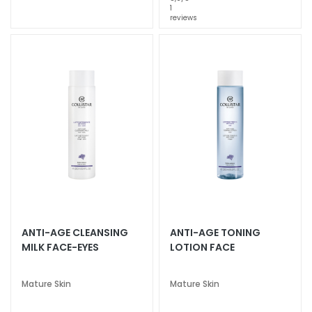
n
1
reviews
t
o
u
r
N
E
E
D
G
o
c
c
ANTI-AGE CLEANSING
ANTI-AGE TONING
e
MILK FACE-EYES
LOTION FACE
M
a
g
Mature Skin
Mature Skin
i