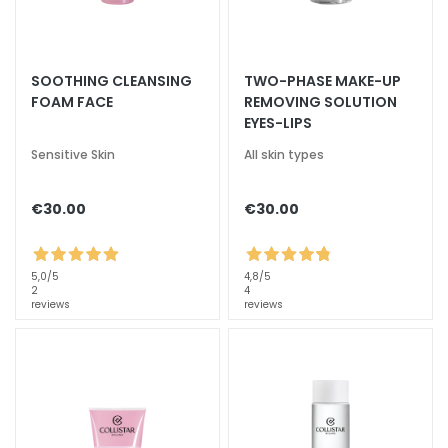
k
s
a
SOOTHING CLEANSING
TWO-PHASE MAKE-UP
n
FOAM FACE
REMOVING SOLUTION
d
EYES-LIPS
E
x
Sensitive Skin
All skin types
f
o
€30.00
€30.00
l
i
a
5,0
/5
4,8
/5
t
2
4
reviews
reviews
o
r
s
M
a
s