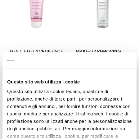
k
s
a
n
d
E
x
GENTLE GEL SCRUB FACE
MAKE-UP REMOVING
f
MICELLAR WATER FACE-
o
EYES-LIPS
l
Sensitive Skin
All skin types
i
Questo sito web utilizza i cookie
a
€30.00
€30.00
Questo sito utilizza cookie tecnici, analitici e di
t
o
profilazione, anche di terze parti, per personalizzare i
r
contenuti e gli annunci, per fornire funzioni connesse con
5,0
/5
5,0
/5
s
i social media e per analizzare il traffico web. I cookie di
3
1
reviews
reviews
profilazione sono utilizzati anche per la personalizzazione
F
degli annunci pubblicitari. Per maggiori informazioni su
a
come questo sito utilizza i cookie, per modificare le