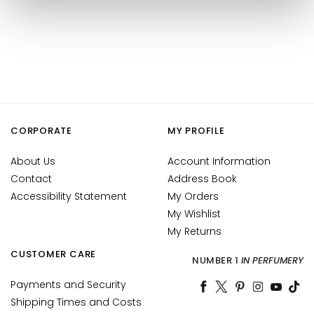
k
s
a
n
d
E
x
f
CORPORATE
MY PROFILE
o
l
About Us
Account Information
i
Contact
Address Book
a
Accessibility Statement
My Orders
t
My Wishlist
o
My Returns
r
CUSTOMER CARE
s
NUMBER 1
IN PERFUMERY
F
Payments and Security
a
Shipping Times and Costs