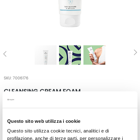
a
l
t
i
e
s
C
l
e
a
SKU:
7006176
n
CLEANSING CREAM FOAM
s
e
All skin types
r
The lowest price from last 30 days: €30.00
s
€30.00
Questo sito web utilizza i cookie
M
a
Questo sito utilizza cookie tecnici, analitici e di
Format:
s
profilazione, anche di terze parti, per personalizzare i