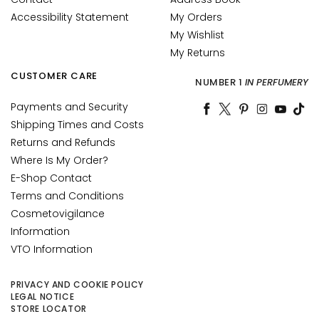
o
Accessibility Statement
My Orders
l
My Wishlist
My Returns
S
O
CUSTOMER CARE
NUMBER 1
IN PERFUMERY
L
U
Payments and Security
T
Shipping Times and Costs
I
Returns and Refunds
O
Where Is My Order?
N
E-Shop Contact
S
Terms and Conditions
F
Cosmetovigilance
O
Information
R
VTO Information
D
r
PRIVACY AND COOKIE POLICY
y
LEGAL NOTICE
STORE LOCATOR
s