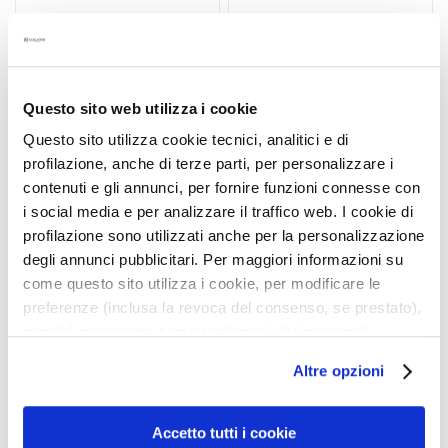
n
t
o
u
r
Questo sito web utilizza i cookie
N
Questo sito utilizza cookie tecnici, analitici e di
E
profilazione, anche di terze parti, per personalizzare i
E
contenuti e gli annunci, per fornire funzioni connesse con
D
i social media e per analizzare il traffico web. I cookie di
profilazione sono utilizzati anche per la personalizzazione
G
TANNING MOISTURIZING
SUPERTANNING
degli annunci pubblicitari. Per maggiori informazioni su
o
MILK SPRAY SPF 30
MOISTURIZING DRY OIL
come questo sito utilizza i cookie, per modificare le
c
SPF 30
preferenze (inclusa la revoca del consenso, se prestato),
c
FACE - BODY
Face and body - water
nonché per sapere come trattiamo i dati personali –
e
resistant
anche raccolti tramite cookie – può consultare
M
Altre opzioni
a
l’informativa cookie completa e l’informativa privacy
€38.00
g
€38.00
disponibili
qui
. Le ricordiamo che, qualora clicchi su
i
“Utilizza solo i cookie necessari”, non sarà installato
Accetto tutti i cookie