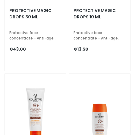
a
PROTECTIVE MAGIC
PROTECTIVE MAGIC
l
DROPS 30 ML
DROPS 10 ML
t
i
Protective face
Protective face
e
concentrate - Anti-age
concentrate - Anti-age
s
brightening
brightening
€43.00
€13.50
C
l
e
a
n
s
e
r
s
M
a
s