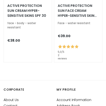
o
ACTIVE PROTECTION
ACTIVE PROTECTION
t
SUN CREAM HYPER-
SUN FACE CREAM
e
SENSITIVE SKINS SPF 30
HYPER-SENSITIVE SKINS
z
SPF 50+
face - body - water
Face - water resistant
i
resistant
o
n
€39.00
€38.00
e
U
V
5,0
/5
2
v
reviews
i
s
o
R
e
CORPORATE
MY PROFILE
t
i
About Us
Account Information
n
Contact
Address Book