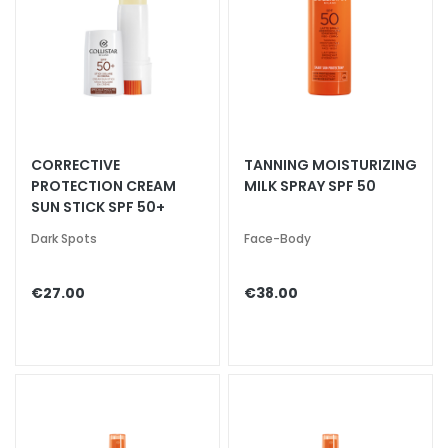
k
s
a
n
d
E
x
CORRECTIVE
TANNING MOISTURIZING
f
PROTECTION CREAM
MILK SPRAY SPF 50
o
SUN STICK SPF 50+
l
Dark Spots
Face-Body
i
a
€27.00
€38.00
t
o
r
s
F
a