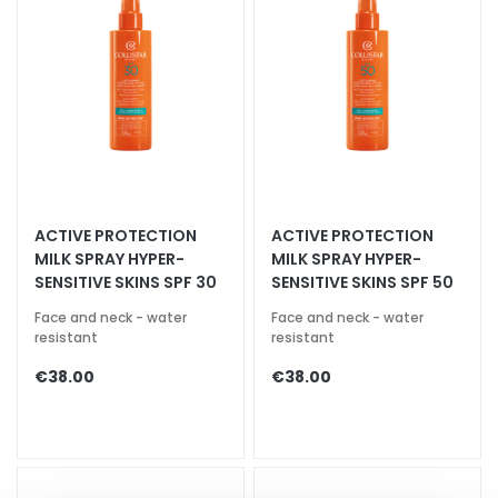
c
e
c
r
e
a
m
s
E
ACTIVE PROTECTION
ACTIVE PROTECTION
y
MILK SPRAY HYPER-
MILK SPRAY HYPER-
e
SENSITIVE SKINS SPF 30
SENSITIVE SKINS SPF 50
a
Face and neck - water
Face and neck - water
n
resistant
resistant
d
L
€38.00
€38.00
i
p
C
o