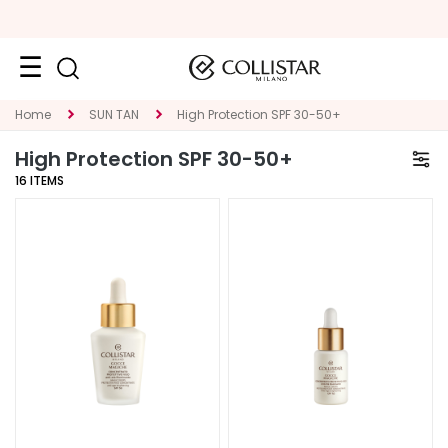
Face
Home
SUN TAN
High Protection SPF 30-50+
C
High Protection SPF 30-50+
A
16
ITEMS
T
E
G
O
R
Y
S
p
e
c
i