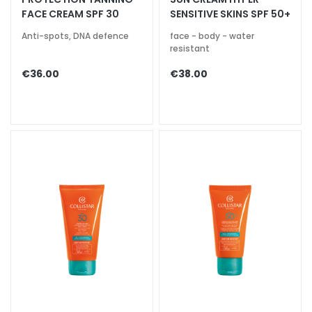
g
FACE CREAM SPF 30
SENSITIVE SKINS SPF 50+
Anti-spots, DNA defence
face - body - water
A
resistant
c
i
€36.00
€38.00
d
o
i
a
l
u
r
o
n
i
c
o
P
r