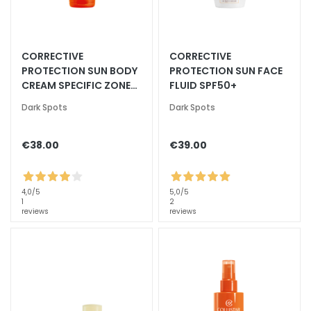
k
s
a
CORRECTIVE
CORRECTIVE
n
PROTECTION SUN BODY
PROTECTION SUN FACE
d
CREAM SPECIFIC ZONES
FLUID SPF50+
E
SPF 50+
x
Dark Spots
Dark Spots
f
o
€38.00
€39.00
l
i
a
4,0
/5
5,0
/5
t
1
2
reviews
reviews
o
r
s
M
a
s