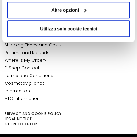
quelli tecnici. Cliccando su “Accetto tutti i cookie”,
k
My Wishlist
Altre opzioni
s
presterà il consenso all’installazione di tutti i cookie
My Returns
a
utilizzati dal sito. Cliccando su “Altre opzioni”, potrà
CUSTOMER CARE
n
scegliere, in modo più granulare, quali cookie
NUMBER 1
IN PERFUMERY
Utilizza solo cookie tecnici
d
autorizzare.
Payments and Security
E
Shipping Times and Costs
x
Returns and Refunds
f
Where Is My Order?
o
E-Shop Contact
l
i
Terms and Conditions
a
Cosmetovigilance
t
Information
o
VTO Information
r
s
PRIVACY AND COOKIE POLICY
LEGAL NOTICE
M
STORE LOCATOR
a
s