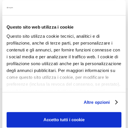
a
FIRMING RESHAPING
l
ABDOMEN AND HIPS
t
CREAM 200 ML
i
Questo sito web utilizza i cookie
Invisible sheath effect,
e
Questo sito utilizza cookie tecnici, analitici e di
tones and improves
s
elasticity
profilazione, anche di terze parti, per personalizzare i
€50.00
C
contenuti e gli annunci, per fornire funzioni connesse con
l
i social media e per analizzare il traffico web. I cookie di
e
profilazione sono utilizzati anche per la personalizzazione
a
degli annunci pubblicitari. Per maggiori informazioni su
n
come questo sito utilizza i cookie, per modificare le
s
preferenze (inclusa la revoca del consenso, se prestato),
e
nonché per sapere come trattiamo i dati personali –
r
anche raccolti tramite cookie – può consultare
CORPORATE
MY PROFILE
s
Altre opzioni
l’informativa cookie completa e l’informativa privacy
disponibili
qui
. Le ricordiamo che, qualora clicchi su
About Us
Account Information
M
“Utilizza solo i cookie necessari”, non sarà installato
a
Contact
Address Book
Accetto tutti i cookie
alcun cookie o altro strumento di tracciamento diverso da
s
Accessibility Statement
My Orders