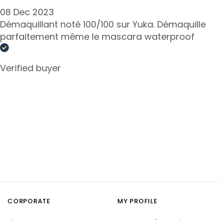
n
08 Dec 2023
t
Démaquillant noté 100/100 sur Yuka. Démaquille
o
parfaitement même le mascara waterproof
u
r
N
Verified buyer
E
E
D
G
o
c
c
e
M
a
g
CORPORATE
MY PROFILE
i