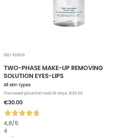
a
l
t
i
e
s
C
SKU:
K21923
l
TWO-PHASE MAKE-UP REMOVING
e
a
SOLUTION EYES-LIPS
n
All skin types
s
The lowest price from last 30 days: €30.00
e
€30.00
r
s
M
4,8
/5
a
4
s