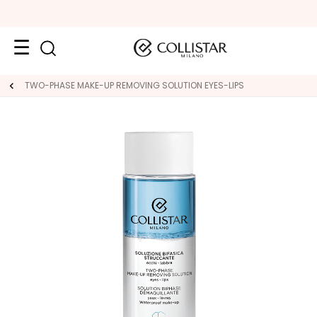
Face
TWO-PHASE MAKE-UP REMOVING SOLUTION EYES-LIPS
C
A
T
E
G
O
R
Y
S
p
e
c
i