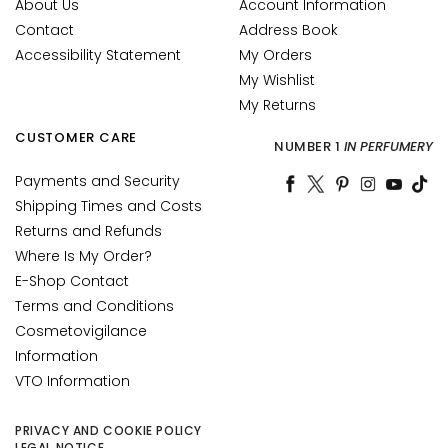
c
About Us
Account Information
h
Contact
Address Book
e
Accessibility Statement
My Orders
My Wishlist
A
My Returns
n
t
CUSTOMER CARE
NUMBER 1
IN PERFUMERY
i
-
Payments and Security
a
Shipping Times and Costs
g
Returns and Refunds
e
Where Is My Order?
E-Shop Contact
H
Terms and Conditions
y
Cosmetovigilance
d
r
Information
a
VTO Information
t
i
PRIVACY AND COOKIE POLICY
o
LEGAL NOTICE