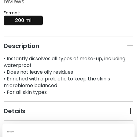
reviews
k
s
Format:
a
200 ml
n
d
E
Description
x
f
• Instantly dissolves all types of make-up, including
o
waterproof
l
• Does not leave oily residues
i
• Enriched with a prebiotic to keep the skin’s
a
microbiome balanced
t
• For all skin types
o
r
Details
s
M
How to use
a
s