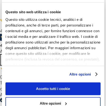
k
Safety information
s
Questo sito web utilizza i cookie
a
Questo sito utilizza cookie tecnici, analitici e di
n
profilazione, anche di terze parti, per personalizzare i
d
4,8
/5
contenuti e gli annunci, per fornire funzioni connesse con
E
i social media e per analizzare il traffico web. I cookie di
x
profilazione sono utilizzati anche per la personalizzazione
f
4
product reviews
degli annunci pubblicitari. Per maggiori informazioni su
o
All reviews >
l
come questo sito utilizza i cookie, per modificare le
i
Previous
Next
preferenze (inclusa la revoca del consenso, se prestato),
a
nonché per sapere come trattiamo i dati personali –
t
anche raccolti tramite cookie – può consultare
Altre opzioni
o
02 Dec 2024
l’informativa cookie completa e l’informativa privacy
r
disponibili
qui
. Le ricordiamo che, qualora clicchi su
Toller Eye-Make-up Remover. Schütteln, auf Pad
s
“Utilizza solo i cookie necessari”, non sarà installato
auftragen und los geht's. Auch für empfindliche
Accetto tutti i cookie
alcun cookie o altro strumento di tracciamento diverso da
Augen geeignet.
F
quelli tecnici. Cliccando su “Accetto tutti i cookie”,
a
Altre opzioni
presterà il consenso all’installazione di tutti i cookie