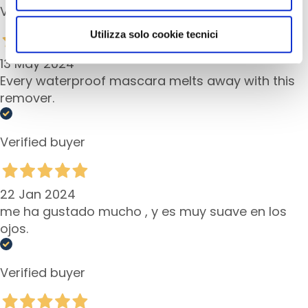
c
Verified buyer
utilizzati dal sito. Cliccando su “Altre opzioni”, potrà
e
scegliere, in modo più granulare, quali cookie
c
Utilizza solo cookie tecnici
autorizzare.
r
13 May 2024
e
Every waterproof mascara melts away with this
a
m
remover.
s
E
Verified buyer
y
e
a
22 Jan 2024
n
me ha gustado mucho , y es muy suave en los
d
ojos.
L
i
p
Verified buyer
C
o