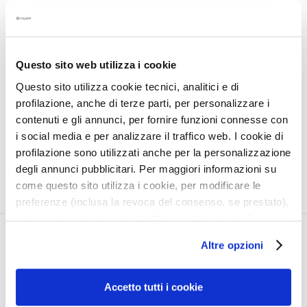
a
PHYTO-KERATIN FILLER
l
t
i
Questo sito web utilizza i cookie
Intensive pre-shampoo
e
Questo sito utilizza cookie tecnici, analitici e di
restructuring treatment.
s
For damaged, brittle hair
profilazione, anche di terze parti, per personalizzare i
€30.00
C
contenuti e gli annunci, per fornire funzioni connesse con
l
i social media e per analizzare il traffico web. I cookie di
e
profilazione sono utilizzati anche per la personalizzazione
a
degli annunci pubblicitari. Per maggiori informazioni su
n
come questo sito utilizza i cookie, per modificare le
s
preferenze (inclusa la revoca del consenso, se prestato),
e
nonché per sapere come trattiamo i dati personali –
r
anche raccolti tramite cookie – può consultare
CORPORATE
MY PROFILE
s
Altre opzioni
l’informativa cookie completa e l’informativa privacy
disponibili
qui
. Le ricordiamo che, qualora clicchi su
About Us
Account Information
M
“Utilizza solo i cookie necessari”, non sarà installato
a
Contact
Address Book
Accetto tutti i cookie
alcun cookie o altro strumento di tracciamento diverso da
s
Accessibility Statement
My Orders