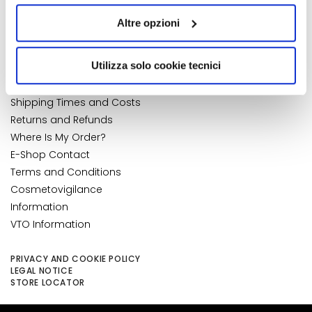
quelli tecnici. Cliccando su “Accetto tutti i cookie”,
k
My Wishlist
Altre opzioni
s
presterà il consenso all’installazione di tutti i cookie
My Returns
a
utilizzati dal sito. Cliccando su “Altre opzioni”, potrà
CUSTOMER CARE
n
scegliere, in modo più granulare, quali cookie
NUMBER 1
IN PERFUMERY
Utilizza solo cookie tecnici
d
autorizzare.
Payments and Security
E
Shipping Times and Costs
x
Returns and Refunds
f
Where Is My Order?
o
E-Shop Contact
l
i
Terms and Conditions
a
Cosmetovigilance
t
Information
o
VTO Information
r
s
PRIVACY AND COOKIE POLICY
LEGAL NOTICE
M
STORE LOCATOR
a
s