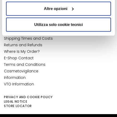
quelli tecnici. Cliccando su “Accetto tutti i cookie”,
k
My Wishlist
Altre opzioni
s
presterà il consenso all’installazione di tutti i cookie
My Returns
a
utilizzati dal sito. Cliccando su “Altre opzioni”, potrà
CUSTOMER CARE
n
scegliere, in modo più granulare, quali cookie
NUMBER 1
IN PERFUMERY
Utilizza solo cookie tecnici
d
autorizzare.
Payments and Security
E
Shipping Times and Costs
x
Returns and Refunds
f
Where Is My Order?
o
E-Shop Contact
l
i
Terms and Conditions
a
Cosmetovigilance
t
Information
o
VTO Information
r
s
PRIVACY AND COOKIE POLICY
LEGAL NOTICE
M
STORE LOCATOR
a
s