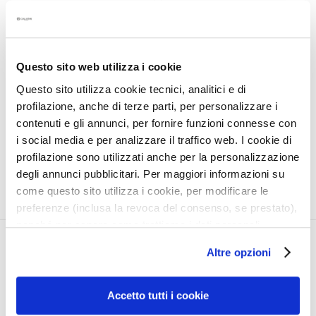
a
HYALURONIC ACID
LIQUID HYALURONIC
l
SHAMPOO
ACID CONDITIONER
t
i
Questo sito web utilizza i cookie
Hydrating, for frequent use.
Hydrating, for frequent use.
e
Questo sito utilizza cookie tecnici, analitici e di
For all hair types.
For all hair types.
s
profilazione, anche di terze parti, per personalizzare i
Product not available
€28.50
C
contenuti e gli annunci, per fornire funzioni connesse con
l
i social media e per analizzare il traffico web. I cookie di
e
profilazione sono utilizzati anche per la personalizzazione
a
degli annunci pubblicitari. Per maggiori informazioni su
n
come questo sito utilizza i cookie, per modificare le
s
preferenze (inclusa la revoca del consenso, se prestato),
e
nonché per sapere come trattiamo i dati personali –
r
anche raccolti tramite cookie – può consultare
CORPORATE
MY PROFILE
s
Altre opzioni
l’informativa cookie completa e l’informativa privacy
disponibili
qui
. Le ricordiamo che, qualora clicchi su
About Us
Account Information
M
“Utilizza solo i cookie necessari”, non sarà installato
a
Contact
Address Book
Accetto tutti i cookie
alcun cookie o altro strumento di tracciamento diverso da
s
Accessibility Statement
My Orders