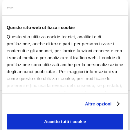
a
HYALURONIC ACID
LIQUID HYALURONIC
l
SHAMPOO
ACID CONDITIONER
t
i
Questo sito web utilizza i cookie
Hydrating, for frequent use.
Hydrating, for frequent use.
e
Questo sito utilizza cookie tecnici, analitici e di
For all hair types.
For all hair types.
s
profilazione, anche di terze parti, per personalizzare i
Product not available
€28.50
C
contenuti e gli annunci, per fornire funzioni connesse con
l
i social media e per analizzare il traffico web. I cookie di
e
profilazione sono utilizzati anche per la personalizzazione
a
degli annunci pubblicitari. Per maggiori informazioni su
n
come questo sito utilizza i cookie, per modificare le
s
preferenze (inclusa la revoca del consenso, se prestato),
e
nonché per sapere come trattiamo i dati personali –
r
anche raccolti tramite cookie – può consultare
CORPORATE
MY PROFILE
s
Altre opzioni
l’informativa cookie completa e l’informativa privacy
disponibili
qui
. Le ricordiamo che, qualora clicchi su
About Us
Account Information
M
“Utilizza solo i cookie necessari”, non sarà installato
a
Contact
Address Book
Accetto tutti i cookie
alcun cookie o altro strumento di tracciamento diverso da
s
Accessibility Statement
My Orders