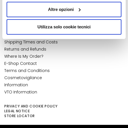
quelli tecnici. Cliccando su “Accetto tutti i cookie”,
k
My Wishlist
Altre opzioni
s
presterà il consenso all’installazione di tutti i cookie
My Returns
a
utilizzati dal sito. Cliccando su “Altre opzioni”, potrà
CUSTOMER CARE
n
scegliere, in modo più granulare, quali cookie
NUMBER 1
IN PERFUMERY
Utilizza solo cookie tecnici
d
autorizzare.
Payments and Security
E
Shipping Times and Costs
x
Returns and Refunds
f
Where Is My Order?
o
E-Shop Contact
l
i
Terms and Conditions
a
Cosmetovigilance
t
Information
o
VTO Information
r
s
PRIVACY AND COOKIE POLICY
LEGAL NOTICE
M
STORE LOCATOR
a
s