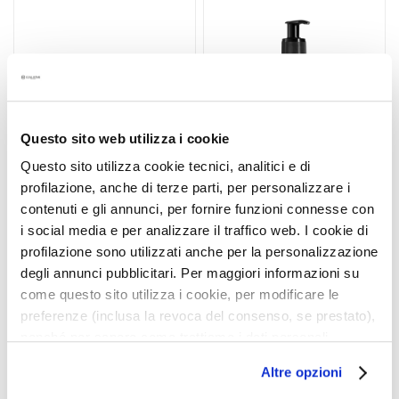
toe
toe
n
aan
aan
verlanglijst
verlan
S
e
r
u
m
Questo sito web utilizza i cookie
s
Questo sito utilizza cookie tecnici, analitici e di
G
profilazione, anche di terze parti, per personalizzare i
e
VITAMIN C MASK
COLLAGEN
contenuti e gli annunci, per fornire funzioni connesse con
z
CONDITIONER
i social media e per analizzare il traffico web. I cookie di
i
profilazione sono utilizzati anche per la personalizzazione
c
degli annunci pubblicitari. Per maggiori informazioni su
Verhelderend
Verstevigend en
h
revitaliserend. Voor
volumegevend. Voor fijn en
come questo sito utilizza i cookie, per modificare le
t
gekleurd of dof haar.
futloos haar.
preferenze (inclusa la revoca del consenso, se prestato),
s
€ 28,50
-20%
nonché per sapere come trattiamo i dati personali –
€ 22,80
Product not available
c
anche raccolti tramite cookie – può consultare
r
Altre opzioni
l’informativa cookie completa e l’informativa privacy
é
5,0
/5