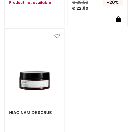
€ 28,50
-20%
Product not available
E
€ 22,80
S
I
G
E
Voeg
N
toe
Z
aan
A
verlanglijst
M
a
g
i
c
d
r
NIACINAMIDE SCRUB
o
p
s