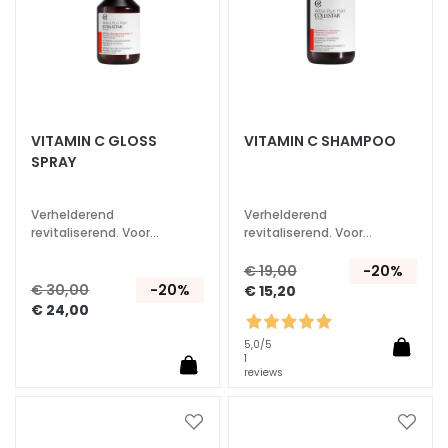
s
M
a
s
k
e
VITAMIN C GLOSS
VITAMIN C SHAMPOO
r
SPRAY
s
e
Verhelderend
Verhelderend
n
revitaliserend. Voor
revitaliserend. Voor
gekleurd of dof haar.
gekleurd of dof haar.
e
€ 19,00
-20%
x
€ 30,00
-20%
€ 15,20
f
€ 24,00
o
l
5,0
/5
1
i
reviews
ë
r
Voeg
Voeg
e