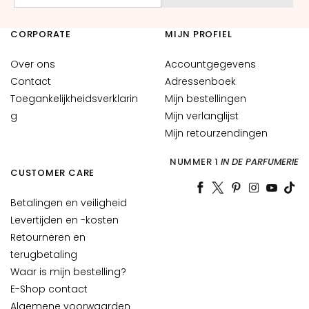
d
L
CORPORATE
MIJN PROFIEL
i
f
Over ons
Accountgegevens
t
Contact
Adressenboek
e
Toegankelijkheidsverklarin
Mijn bestellingen
n
g
Mijn verlanglijst
d
Mijn retourzendingen
V
NUMMER 1
IN DE PARFUMERIE
e
CUSTOMER CARE
r
h
Betalingen en veiligheid
e
Levertijden en -kosten
l
Retourneren en
d
terugbetaling
e
Waar is mijn bestelling?
r
E-Shop contact
e
Algemene voorwaarden