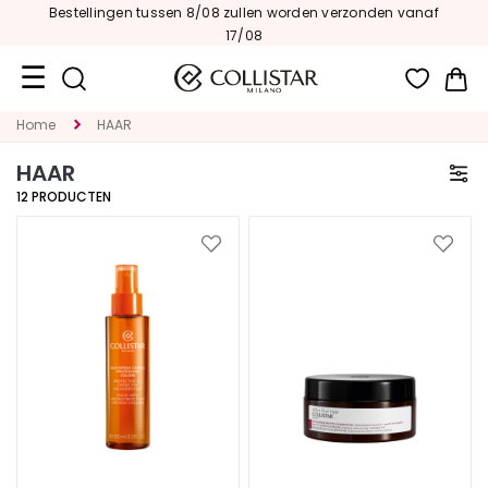
Bestellingen tussen 8/08 zullen worden verzonden vanaf
17/08
Wi
Home
HAAR
Travel
Size
HAAR
12
PRODUCTEN
Nieuw
GEZICHT
Voeg
Voeg
toe
toe
C
aan
aan
A
verlanglijst
verlan
T
E
G
O
R
I