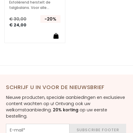
Exfoliërend herstelt de
A
talgbalans. Voor alle
haartypen.
n
€ 30,00
-20%
t
€ 24,00
i
-
a
g
e
H
y
d
r
SCHRIJF U IN VOOR DE NIEUWSBRIEF
a
Nieuwe producten, speciale aanbiedingen en exclusieve
t
content wachten op u! Ontvang ook uw
e
welkomstaanbieding:
20% korting
op uw eerste
r
bestelling.
e
n
SUBSCRIBE FOOTER