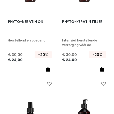
g
e
n
PHYTO-KERATIN OIL
PHYTO-KERATIN FILLER
G
e
z
i
Herstellend en voedend
Intensief herstellende
verzorging vóór de
c
shampoo. Voor beschadigd
h
en broos haar.
€ 30,00
-20%
€ 30,00
-20%
t
€ 24,00
€ 24,00
s
r
e
i
Voeg
Voeg
n
toe
toe
i
aan
aan
g
verlanglijst
verlan
e
r