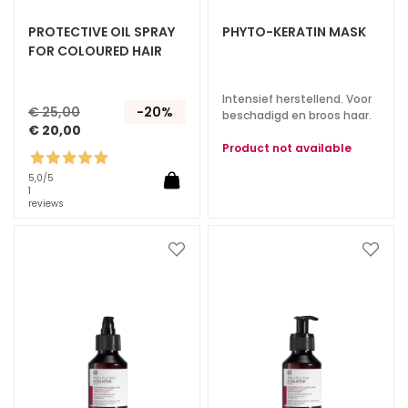
A
PROTECTIVE OIL SPRAY
PHYTO-KERATIN MASK
S
FOR COLOURED HAIR
p
e
c
Intensief herstellend. Voor
€ 25,00
-20%
beschadigd en broos haar.
i
€ 20,00
a
Product not available
l
5,0
/5
e
1
b
reviews
e
h
Voeg
Voeg
a
toe
toe
n
aan
aan
d
verlanglijst
verlan
e
l
i
n