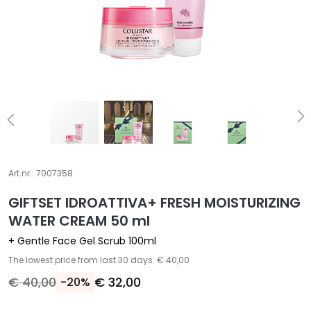
S
p
e
c
i
a
l
e
b
e
Art.nr.:
7007358
h
a
GIFTSET IDROATTIVA+ FRESH MOISTURIZING
n
WATER CREAM 50 ml
d
+ Gentle Face Gel Scrub 100ml
e
The lowest price from last 30 days: € 40,00
l
i
€ 40,00
€ 32,00
-20%
n