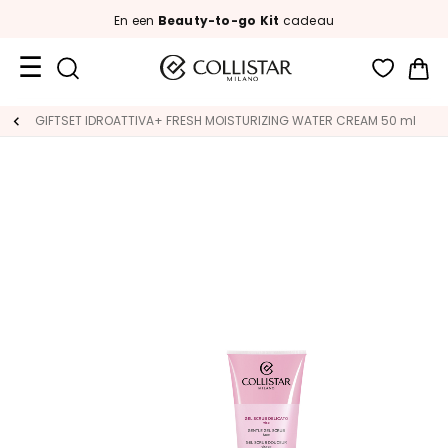
En een
Beauty-to-go Kit
cadeau
Wi
Travel
GIFTSET IDROATTIVA+ FRESH MOISTURIZING WATER CREAM 50 ml
Size
Nieuw
GEZICHT
C
A
T
E
G
O
R
I
A