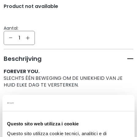
g
Product not available
e
n
G
Aantal:
e
Aantal
z
i
c
Beschrijving
h
t
FOREVER YOU.
s
SLECHTS ÉÉN BEWEGING OM DE UNIEKHEID VAN JE
r
HUID ELKE DAG TE VERSTERKEN.
e
i
dankzij:
n
• Idroattiva+ Fresh Moisturizing Water-cream 50ml
i
• Gentle Face Gel Scrub 100ml
g
e
Questo sito web utilizza i cookie
Details
r
Questo sito utilizza cookie tecnici, analitici e di