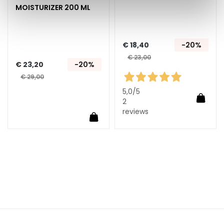
n
MOISTURIZER 200 ML
S
e
€ 18,40
-20%
r
u
€ 23,00
€ 23,20
-20%
m
€ 29,00
s
5,0
/5
In Wi
G
2
e
reviews
In Winkelwagen
z
i
c
h
t
s
c
r
é