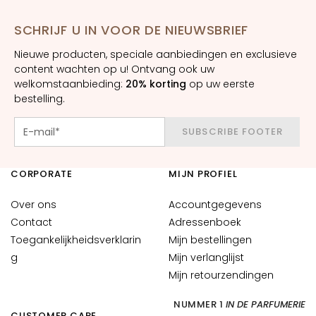
m
e
SCHRIJF U IN VOOR DE NIEUWSBRIEF
s
Nieuwe producten, speciale aanbiedingen en exclusieve
O
content wachten op u! Ontvang ook uw
o
welkomstaanbieding:
20% korting
op uw eerste
g
bestelling.
-
e
SUBSCRIBE FOOTER
n
l
CORPORATE
MIJN PROFIEL
i
p
Over ons
Accountgegevens
c
Contact
Adressenboek
o
Toegankelijkheidsverklarin
Mijn bestellingen
n
t
g
Mijn verlanglijst
o
Mijn retourzendingen
u
NUMMER 1
IN DE PARFUMERIE
r
CUSTOMER CARE