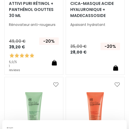
ATTIVI PURI RÉTINOL +
CICA-MASQUE ACIDE
e
PANTHÉNOL GOUTTES
HYALURONIQUE +
s
30 ML
MADECASSOSIDE
E
Rénovateur anti-rougeurs
Apaisant hydratant
S
I
49,00 €
-20%
G
35,00 €
-20%
39,20 €
E
28,00 €
N
5,0
/5
Z
1
A
reviews
G
Ajouter
Ajoute
o
à
à
c
ma
ma
c
liste
liste
e
d’envie
d’envi
M
a
g