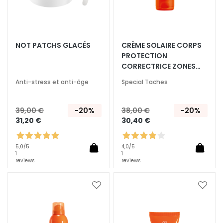
q
u
e
s
NOT PATCHS GLACÉS
CRÈME SOLAIRE CORPS
N
PROTECTION
e
CORRECTRICE ZONES
t
SPÉCIFIQUES SPF 50+
Anti-stress et anti-âge
Special Taches
t
o
y
39,00 €
-20%
38,00 €
-20%
31,20 €
30,40 €
a
n
t
5,0
/5
4,0
/5
1
1
s
reviews
reviews
e
t
Ajouter
Ajoute
d
à
à
e
ma
ma
m
liste
liste