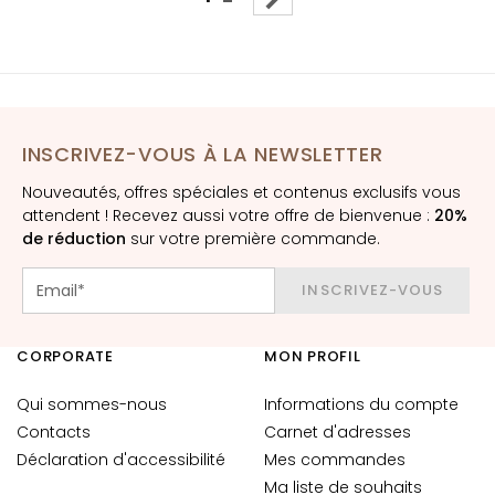
e
s
T
a
c
INSCRIVEZ-VOUS À LA NEWSLETTER
h
e
Nouveautés, offres spéciales et contenus exclusifs vous
attendent ! Recevez aussi votre offre de bienvenue :
20%
s
de réduction
sur votre première commande.
C
u
INSCRIVEZ-VOUS
t
a
n
CORPORATE
MON PROFIL
é
e
Qui sommes-nous
Informations du compte
s
Contacts
Carnet d'adresses
Déclaration d'accessibilité
Mes commandes
P
e
Ma liste de souhaits