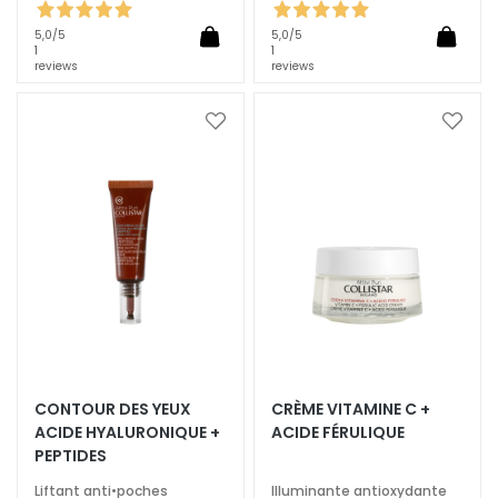
è
m
5,0
/5
5,0
/5
1
1
e
reviews
reviews
s
p
Ajouter
Ajoute
o
à
à
u
ma
ma
r
liste
liste
l
d’envie
d’envi
e
v
i
s
a
g
e
CONTOUR DES YEUX
CRÈME VITAMINE C +
C
ACIDE HYALURONIQUE +
ACIDE FÉRULIQUE
o
PEPTIDES
n
Liftant anti•poches
Illuminante antioxydante