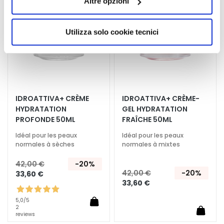
Altre opzioni
liste
liste
presterà il consenso all’installazione di tutti i cookie
g
d’envie
d’envi
utilizzati dal sito. Cliccando su “Altre opzioni”, potrà
e
scegliere, in modo più granulare, quali cookie
Utilizza solo cookie tecnici
H
autorizzare.
y
d
r
a
t
IDROATTIVA+ CRÈME
IDROATTIVA+ CRÈME-
HYDRATATION
GEL HYDRATATION
a
PROFONDE 50ML
FRAÎCHE 50ML
t
i
Idéal pour les peaux
Idéal pour les peaux
o
normales à sèches
normales à mixtes
n
42,00 €
-20%
42,00 €
-20%
33,60 €
L
33,60 €
i
f
5,0
/5
2
t
reviews
i