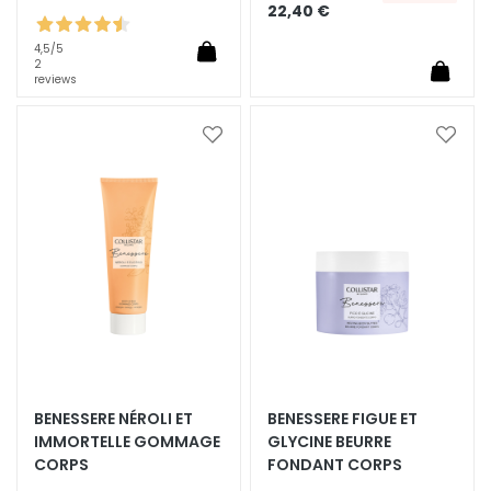
22,40 €
y
a
4,5
/5
l
2
reviews
u
r
o
Ajouter
Ajoute
n
à
à
ma
ma
i
liste
liste
q
d’envie
d’envi
u
e
P
r
o
t
e
BENESSERE NÉROLI ET
BENESSERE FIGUE ET
z
IMMORTELLE GOMMAGE
GLYCINE BEURRE
i
CORPS
FONDANT CORPS
o