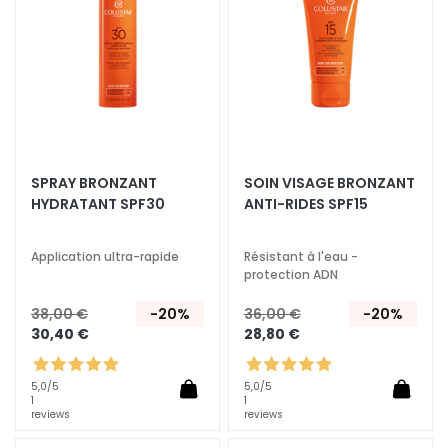
a
d’envie
d’envi
q
u
i
l
l
a
n
SPRAY BRONZANT
SOIN VISAGE BRONZANT
t
HYDRATANT SPF30
ANTI-RIDES SPF15
s
M
Application ultra-rapide
Résistant à l'eau -
a
protection ADN
s
38,00 €
-20%
36,00 €
-20%
q
30,40 €
28,80 €
u
e
s
5,0
/5
5,0
/5
1
1
e
reviews
reviews
t