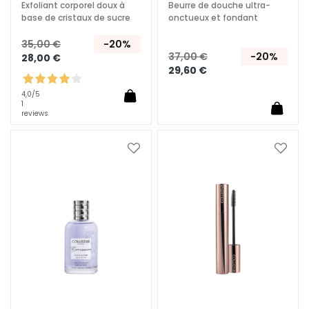
Exfoliant corporel doux à
Beurre de douche ultra-
n
base de cristaux de sucre
onctueux et fondant
e
U
35,00 €
-20%
37,00 €
-20%
28,00 €
V
29,60 €
v
i
4,0
/5
1
s
reviews
o
R
Ajouter
Ajoute
é
à
à
t
ma
ma
liste
liste
i
d’envie
d’envi
n
o
l
S
O
L