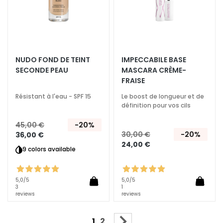
s
P
e
a
NUDO FOND DE TEINT
IMPECCABILE BASE
u
SECONDE PEAU
MASCARA CRÈME-
x
FRAISE
M
i
Résistant à l'eau - SPF 15
Le boost de longueur et de
définition pour vos cils
x
t
45,00 €
-20%
e
30,00 €
-20%
36,00 €
s
24,00 €
9 colors available
e
t
G
5,0
/5
5,0
/5
r
3
1
reviews
reviews
a
s
Page
Vous lisez actuellement la pag
Page
Page
Suivant
1
2
s