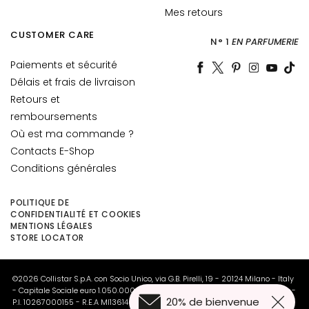
a
Mes retours
u
CUSTOMER CARE
N° 1
EN PARFUMERIE
t
e
Paiements et sécurité
r
Délais et frais de livraison
n
Retours et
e
remboursements
e
Où est ma commande ?
t
Contacts E-Shop
d
Conditions générales
y
s
c
POLITIQUE DE
CONFIDENTIALITÉ ET COOKIES
h
MENTIONS LÉGALES
r
STORE LOCATOR
o
m
©2026 Collistar S.p.A. con Socio Unico, via G.B. Pirelli, 19 - 20124 Milano - Italy
i
- Capitale Sociale euro 1.050.000,00 interamente versato - C.F. - R.I. Milano -
e
20% de bienvenue
P.I. 10267000155 - R.E.A MI1361408 - Società soggetta all'attività di direzione