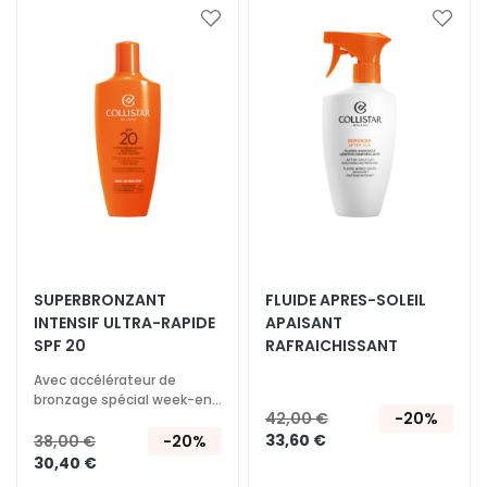
E
Ajouter
Ajoute
x
à
à
f
ma
ma
o
liste
liste
l
d’envie
d’envi
i
a
n
t
s
S
é
SUPERBRONZANT
FLUIDE APRES-SOLEIL
INTENSIF ULTRA-RAPIDE
APAISANT
r
SPF 20
RAFRAICHISSANT
u
m
Avec accélérateur de
s
bronzage spécial week-end
42,00 €
-20%
et soleil peu intense
33,60 €
C
38,00 €
-20%
30,40 €
r