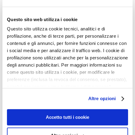
i
c
h
Questo sito web utilizza i cookie
e
Questo sito utilizza cookie tecnici, analitici e di
MASQUE À L'ARGILE
GEL-MASQUE VITAMINE
C
profilazione, anche di terze parti, per personalizzare i
ACIDE SALICYLIQUE +
C + ACIDES
o
contenuti e gli annunci, per fornire funzioni connesse con
ZINC PCA
POLYHYDROXYLÉS
l
i social media e per analizzare il traffico web. I cookie di
l
Purifiant réducteur de pores
Exfoliant illuminateur
profilazione sono utilizzati anche per la personalizzazione
i
degli annunci pubblicitari. Per maggiori informazioni su
s
35,00 €
-20%
come questo sito utilizza i cookie, per modificare le
t
35,00 €
-20%
28,00 €
preferenze (inclusa la revoca del consenso, se prestato),
a
28,00 €
nonché per sapere come trattiamo i dati personali –
r
3,0
/5
anche raccolti tramite cookie – può consultare
1
Altre opzioni
A
l’informativa cookie completa e l’informativa privacy
reviews
n
disponibili
qui
. Le ricordiamo che, qualora clicchi su
t
“Utilizza solo i cookie necessari”, non sarà installato
Accetto tutti i cookie
Ajouter
Ajoute
i
alcun cookie o altro strumento di tracciamento diverso da
à
à
-
quelli tecnici. Cliccando su “Accetto tutti i cookie”,
ma
ma
Â