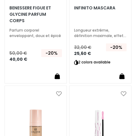
U
BENESSERE FIGUE ET
INFINITO MASCARA
Z
GLYCINE PARFUM
I
CORPS
O
Parfum corporel
Longueur extrême,
N
enveloppant, doux et épicé
définition maximale, effet
I
liftant spécial
P
32,00 €
-20%
E
50,00 €
-20%
25,60 €
40,00 €
R
2 colors available
P
e
a
u
Ajouter
Ajoute
x
à
à
S
ma
ma
è
liste
liste
c
d’envie
d’envi
h
e