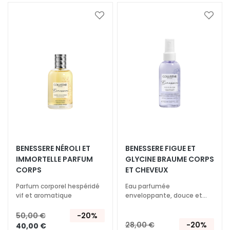
n
g
Ajouter
Ajoute
à
à
L
ma
ma
liste
liste
u
d’envie
d’envi
m
i
n
o
s
i
t
é
BENESSERE NÉROLI ET
BENESSERE FIGUE ET
IMMORTELLE PARFUM
GLYCINE BRAUME CORPS
A
CORPS
ET CHEVEUX
c
Parfum corporel hespéridé
Eau parfumée
i
vif et aromatique
enveloppante, douce et
d
délicatement épicée
e
50,00 €
-20%
H
28,00 €
-20%
40,00 €