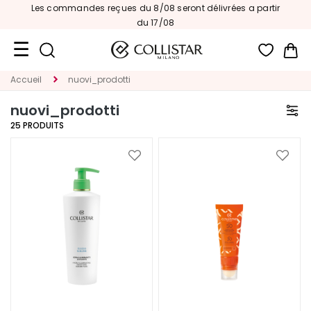
u 8/08 seront délivrées a partir
Summer day
Jusqu
du 17/08
Mon
Format
Accueil
nuovi_prodotti
Voyage
nuovi_prodotti
Nouveautés
25
PRODUITS
VISAGE
Ajouter
Ajoute
à
à
C
ma
ma
A
liste
liste
T
d’envie
d’envi
E
G
O
R
I
A