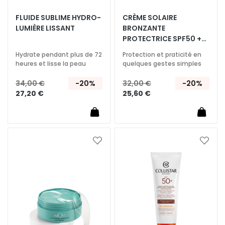
T
FLUIDE SUBLIME ​HYDRO-
CRÈME SOLAIRE
LUMIÈRE​ LISSANT
BRONZANTE
r
PROTECTRICE SPF50 +
a
STICK LÈVRES SPF30
i
Hydrate pendant plus de 72
Protection et praticité en
t
heures et lisse la peau
quelques gestes simples
e
34,00 €
-20%
32,00 €
-20%
m
27,20 €
25,60 €
e
n
t
s
s
Ajouter
Ajoute
à
à
p
ma
ma
é
liste
liste
c
d’envie
d’envi
i
f
i