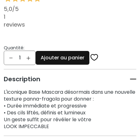
q
5,0
/5
u
e
1
s
reviews
N
e
Quantité:
t
Quantité
t
Ajouter au panier
o
y
a
Description
n
L'iconique Base Mascara désormais dans une nouvelle
t
texture panna-fragola pour donner :
s
• Durée immédiate et progressive
e
• Des cils liftés, définis et lumineux
t
Un geste suffit pour révéler le vôtre
d
LOOK IMPECCABLE
e
m