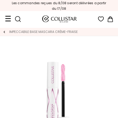
Les commandes reçues du 8/08 seront délivrées a partir
du 17/08
Mon
Format
IMPECCABILE BASE MASCARA CRÈME-FRAISE
Voyage
Nouveautés
VISAGE
C
A
T
E
G
O
R
I