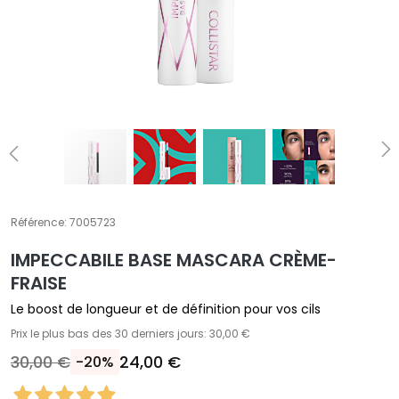
A
T
r
a
i
t
e
m
e
n
t
Référence:
7005723
s
IMPECCABILE BASE MASCARA CRÈME-
s
p
FRAISE
é
Le boost de longueur et de définition pour vos cils
c
Prix le plus bas des 30 derniers jours: 30,00 €
i
30,00 €
24,00 €
-20%
f
i