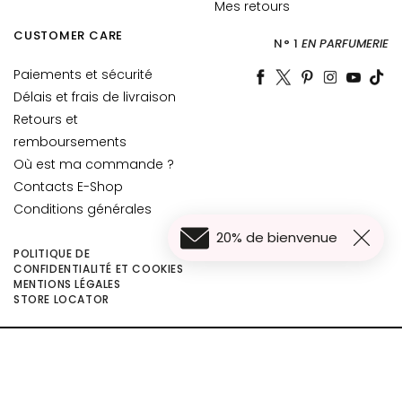
r
Mes retours
e
CUSTOMER CARE
s
N° 1
EN PARFUMERIE
Paiements et sécurité
E
S
Délais et frais de livraison
I
Retours et
G
remboursements
E
Où est ma commande ?
N
Contacts E-Shop
Z
Conditions générales
A
20% de bienvenue
POLITIQUE DE
G
CONFIDENTIALITÉ ET COOKIES
o
MENTIONS LÉGALES
30,00 €
c
Ajouter au panier
STORE LOCATOR
24,00 €
c
e
©2026 Collistar S.p.A. con Socio Unico, via G.B. Pirelli, 19 - 20124 Milano - Italy
M
- Capitale Sociale euro 1.050.000,00 interamente versato - C.F. - R.I. Milano -
a
P.I. 10267000155 - R.E.A MI1361408 - Società soggetta all'attività di direzione
g
e coordinamento di Bolton Group s.r.l.