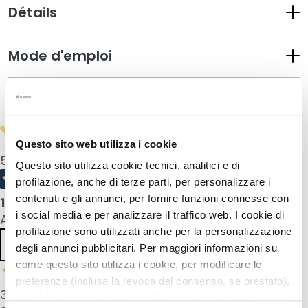
a
Détails
q
u
i
Mode d'emploi
l
l
Informations de sécurité
a
n
t
Questo sito web utilizza i cookie
s
5,0
/5
Questo sito utilizza cookie tecnici, analitici e di
M
profilazione, anche di terze parti, per personalizzare i
a
contenuti e gli annunci, per fornire funzioni connesse con
1
product reviews
s
i social media e per analizzare il traffico web. I cookie di
All reviews >
q
profilazione sono utilizzati anche per la personalizzazione
u
Previous
Next
degli annunci pubblicitari. Per maggiori informazioni su
e
come questo sito utilizza i cookie, per modificare le
s
preferenze (inclusa la revoca del consenso, se prestato),
e
30 Oct 2025
nonché per sapere come trattiamo i dati personali –
t