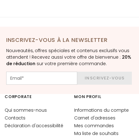
t
o
u
r
d
INSCRIVEZ-VOUS À LA NEWSLETTER
e
s
Nouveautés, offres spéciales et contenus exclusifs vous
y
attendent ! Recevez aussi votre offre de bienvenue :
20%
e
de réduction
sur votre première commande.
u
x
INSCRIVEZ-VOUS
e
t
d
CORPORATE
MON PROFIL
e
Qui sommes-nous
Informations du compte
s
Contacts
l
Carnet d'adresses
è
Déclaration d'accessibilité
Mes commandes
v
Ma liste de souhaits