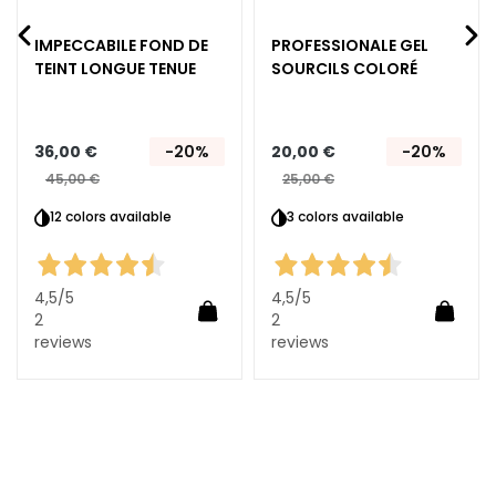
è
m
IMPECCABILE FOND DE
PROFESSIONALE GEL
e
TEINT LONGUE TENUE
SOURCILS COLORÉ
s
p
o
36,00 €
-20%
20,00 €
-20%
u
45,00 €
25,00 €
r
l
12 colors available
3 colors available
e
v
i
4,5
/5
4,5
/5
uter au panier
Ajouter au panier
Ajoute
s
2
2
a
reviews
reviews
g
e
C
o
n