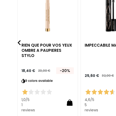
liste
liste
d’envie
d’envie
Autobronzants
supersérums
ESIGENZA
Autobronzants
Glass Skin
ER
RIEN QUE POUR VOS YEUX
IMPECCABILE 
Hydratation et
OMBRE A PAUPIERES
nutrition
STYLO
Raffermir
Anticellulite et
18,40 €
-20%
23,00 €
25,60 €
32,00 €
amincissants
20%
9 colors available
SOLUZIONI PER
Points
Spécifiques
1,0
/5
4,6
/5
1
5
Cellulite
reviews
reviews
Peau relachée