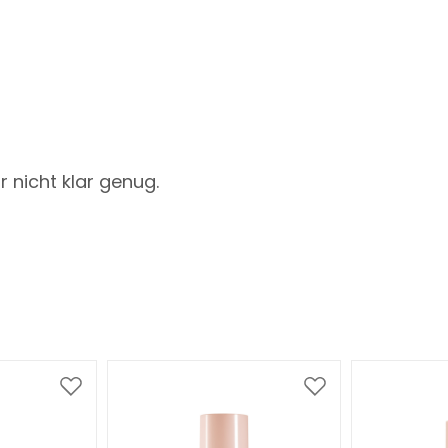
r nicht klar genug.
Ajouter
Ajouter
à
à
ma
ma