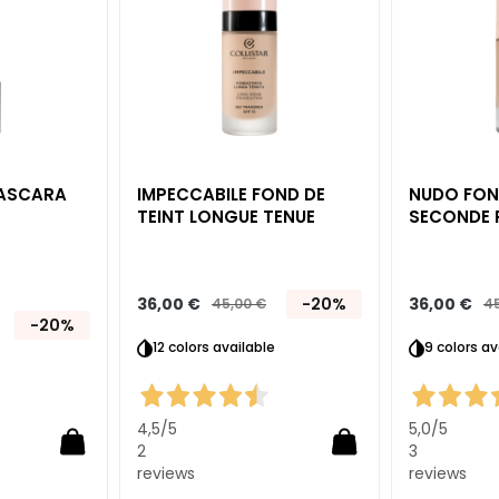
liste
liste
d’envie
d’envie
MASCARA
IMPECCABILE FOND DE
NUDO FOND
TEINT LONGUE TENUE
SECONDE 
36,00 €
-20%
36,00 €
45,00 €
45
-20%
12 colors available
9 colors av
4,5
/5
5,0
/5
2
3
reviews
reviews