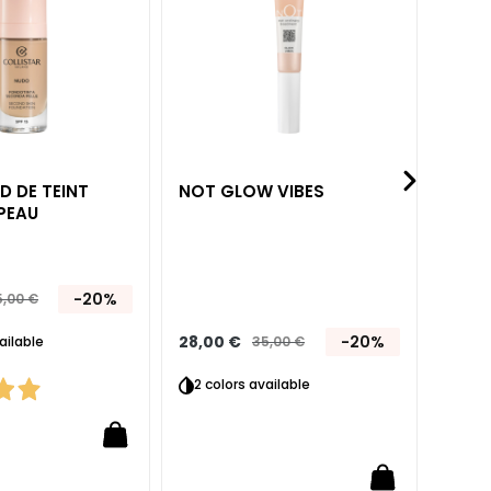
liste
liste
d’envie
d’envie
 DE TEINT
NOT GLOW VIBES
PURO
PEAU
LÈVR
-20%
27,20
,00 €
28,00 €
-20%
35,00 €
ailable
16 c
2 colors available
4,0
/5
1
revie