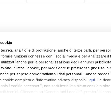
 cookie
tecnici, analitici e di profilazione, anche di terze parti, per perso
r fornire funzioni connesse con i social media e per analizzare il t
 utilizzati anche per la personalizzazione degli annunci pubblicit
CORPORATE
CUSTOMER CARE
 sito utilizza i cookie, per modificare le preferenze (inclusa la 
Qui sommes-nous
Paiements et sécurité
nché per sapere come trattiamo i dati personali – anche raccolti
a cookie completa e l’informativa privacy disponibili
qui
. Le rico
ous
Contacts
Délais et frais de livraison
20%
a solo i cookie necessari”, non sarà installato alcun cookie o altr
Déclaration d'accessibilité
Retours et
lli tecnici. Cliccando su “Accetto tutti i cookie”, presterà il con
remboursements
cookie utilizzati dal sito. Cliccando su “Altre opzioni”, potrà scegli
Où est ma commande ?
VOUS
orizzare.
COMPACT
Contacts E-Shop
Quantité