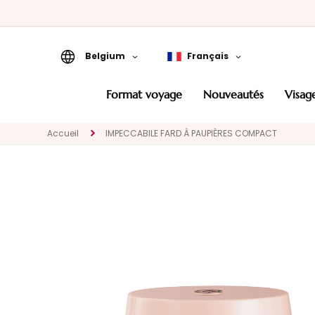
Belgium
Français
Format Voyage
format voyage
nouveautés
visag
Nouveautés
Accueil
IMPECCABILE FARD À PAUPIÈRES COMPACT
VISAGE
CATEGORIA
Traitements
spécifiques
Nettoyants et
demaquillants
Masques et
Exfoliants
Sérums