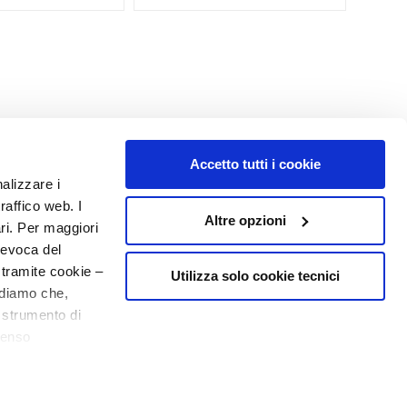
Accetto tutti i cookie
nalizzare i
raffico web. I
Altre opzioni
ari. Per maggiori
MON PROFIL
revoca del
Informations du compte
 tramite cookie –
Utilizza solo cookie tecnici
rdiamo che,
Carnet d'adresses
o strumento di
Mes commandes
20% de bienvenue
senso
Ma liste de souhaits
ere, in modo più
Mes retours
26,00 €
Ajouter au panier
20,80 €
N° 1
EN PARFUMERIE