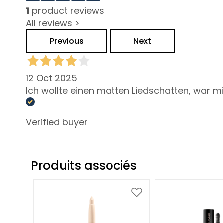
Collistar
1
product reviews
Attivi Puri
All reviews >
Idro-attiva
Previous
Next
Rigenera
Lift HD+
12 Oct 2025
Futura
Ich wollte einen matten Liedschatten, war mi
Unica
NOT
Verified buyer
CORPS
CATEGORIA
Crèmes et
Produits associés
huiles
Bain et Douche
Ajouter
Ajouter
Exfoliants Corps
à
à
ma
ma
Déodorants