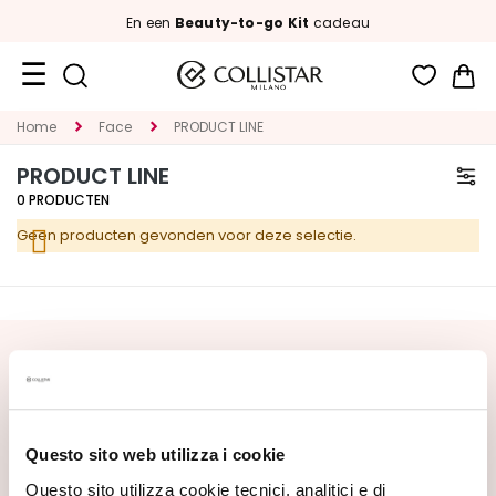
En een
Beauty-to-go Kit
cadeau
Wi
Travel
Home
Face
PRODUCT LINE
Size
PRODUCT LINE
New
0
PRODUCTEN
Geen producten gevonden voor deze selectie.
Face
C
A
T
E
SCHRIJF U IN VOOR DE NIEUWSBRIEF
G
Nieuwe producten, speciale aanbiedingen en exclusieve
O
content wachten op u! Ontvang ook uw
R
welkomstaanbieding:
20% korting
op uw eerste
Questo sito web utilizza i cookie
I
bestelling.
E
Questo sito utilizza cookie tecnici, analitici e di