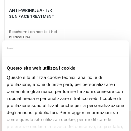
S
ANTI-WRINKLE AFTER
SUN FACE TREATMENT
p
e
c
Beschermt en herstelt het
i
huidcel DNA
a
€ 36,00
l
t
i
5,0
/5
Questo sito web utilizza i cookie
e
3
reviews
s
Questo sito utilizza cookie tecnici, analitici e di
profilazione, anche di terze parti, per personalizzare i
C
contenuti e gli annunci, per fornire funzioni connesse con
l
i social media e per analizzare il traffico web. I cookie di
e
profilazione sono utilizzati anche per la personalizzazione
a
degli annunci pubblicitari. Per maggiori informazioni su
n
come questo sito utilizza i cookie, per modificare le
s
SCHRIJF U IN VOOR DE NIEUWSBRIEF
preferenze (inclusa la revoca del consenso, se prestato),
e