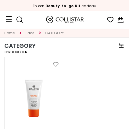
En een
Beauty-to-go Kit
cadeau
Wi
Travel
Home
Face
CATEGORY
Size
CATEGORY
New
1
PRODUCTEN
Face
Voeg
toe
C
aan
A
verlanglijst
T
E
G
O
R
I
E