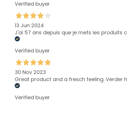
Lift HD+
Verified buyer
Futura
Unica
13 Jun 2024
NOT
J'ai 57 ans depuis que je mets les produits 
BODY
CATEGORY
Verified buyer
Creams and
Oils
Bath and
30 Nov 2023
Shower
Great product and a fresch feeling. Verder
Body Scrub
Deodorants
Verified buyer
Self-Tanners
superserum
NEED