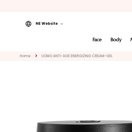
NE Website
Face
face
body
CATEGORY
Specialties
Home
UOMO ANTI-AGE ENERGIZING CREAM-GEL
Cleansers
Masks and
Exfoliators
Serums
Face creams
Eye and Lip
Contour
NEED