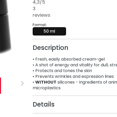
4,3
/5
3
reviews
Format:
50 ml
Description
• Fresh, easily absorbed cream-gel
• A shot of energy and vitality for dull, st
• Protects and tones the skin
• Prevents wrinkles and expression lines
•
WITHOUT
silicones - ingredients of anim
microplastics
Details