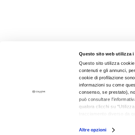
Self-Tanners
Glass Skin
Moisturizing
and
nourishing
Firming
Questo sito web utilizza i
Anti-cellulite
and slimming
Questo sito utilizza cookie 
contenuti e gli annunci, pe
SOLUTIONS
SUBSCRIBE F
cookie di profilazione sono
FOR
informazioni su come questo
Specific Areas
consenso, se prestato), no
Cellulite
può consultare l’informativ
Slackened
qualora clicchi su “Utilizz
tracciamento diverso da que
Skin
all’installazione di tutti i 
Dry or
granulare, quali cookie aut
UOMO ANTI-AGE ENERGIZING CRE
Altre opzioni
dehydrated