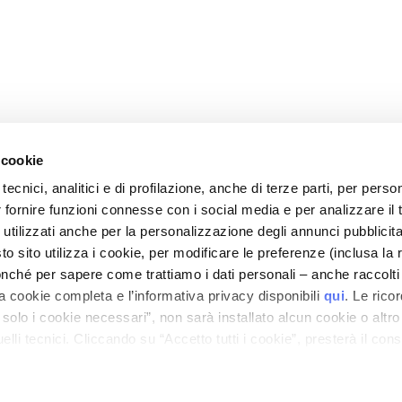
 cookie
tecnici, analitici e di profilazione, anche di terze parti, per perso
CORPORATE
CUSTOMER CARE
r fornire funzioni connesse con i social media e per analizzare il t
OOTER
About Us
Payments and Security
 utilizzati anche per la personalizzazione degli annunci pubblicit
Contact
Shipping Times and Costs
 sito utilizza i cookie, per modificare le preferenze (inclusa la 
">Accessibility Statement
Returns and Refunds
nché per sapere come trattiamo i dati personali – anche raccolti
a cookie completa e l’informativa privacy disponibili
qui
. Le rico
Where Is My Order?
a solo i cookie necessari”, non sarà installato alcun cookie o altr
E-Shop Contact
lli tecnici. Cliccando su “Accetto tutti i cookie”, presterà il con
Terms and Conditions
cookie utilizzati dal sito. Cliccando su “Altre opzioni”, potrà scegli
Cosmetovigilance
orizzare.
AM-GEL
Information