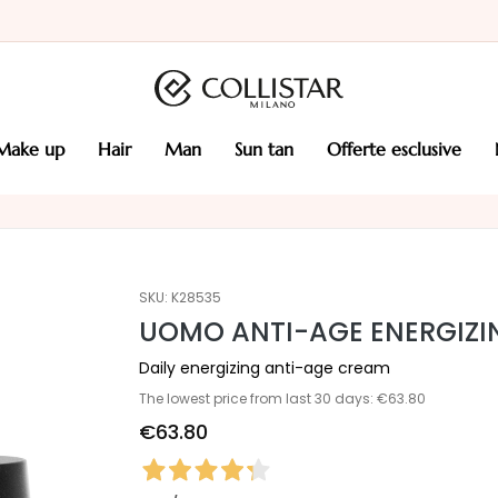
make up
hair
man
sun tan
offerte esclusive
SKU:
K28535
UOMO ANTI-AGE ENERGIZI
Daily energizing anti-age cream
The lowest price from last 30 days: €63.80
€63.80