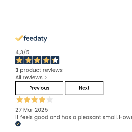
and Oily Skin
Dark spots
Dull skin and
discolouration
Sensitive skin
Wrinkles
4,3
/5
Loss of tone
and
3
product reviews
compactness
All reviews >
LINES
Gocce
Previous
Next
Magiche
Attivi Puri
27 Mar 2025
Idro Attiva
It feels good and has a pleasant small. Howeve
Rigenera