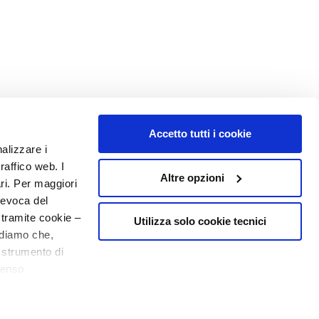
Accetto tutti i cookie
nalizzare i
MY PROFILE
raffico web. I
Altre opzioni
Account Information
ari. Per maggiori
Address Book
revoca del
My Orders
 tramite cookie –
Utilizza solo cookie tecnici
rdiamo che,
My Wishlist
o strumento di
My Returns
10€ welcome floating pill
senso
NUMBER 1
IN PERFUMERY
ere, in modo più