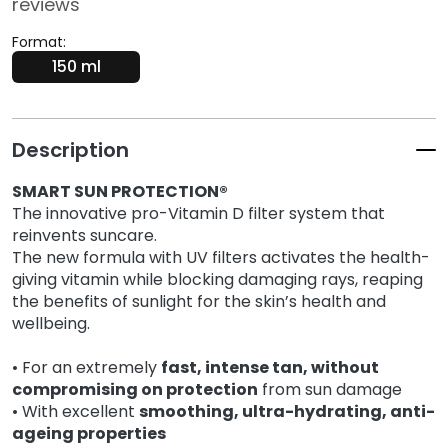
reviews
k
s
Format:
a
150 ml
n
d
E
Description
x
f
SMART SUN PROTECTION®
o
The innovative pro-Vitamin D filter system that
l
reinvents suncare.
i
The new formula with UV filters activates the health-
a
giving vitamin while blocking damaging rays, reaping
t
the benefits of sunlight for the skin’s health and
o
wellbeing.
r
s
•
For
an extremely
fast, intense tan
, without
compromising on protection
from sun damage
S
• With excellent
smoothing, ultra-hydrating, anti-
e
ageing
properties
r