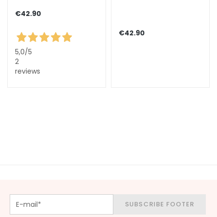
y
€42.90
d
r
€42.90
a
t
5,0
/5
i
2
o
reviews
n
L
i
f
t
i
n
g
B
r
SUBSCRIBE FOOTER
i