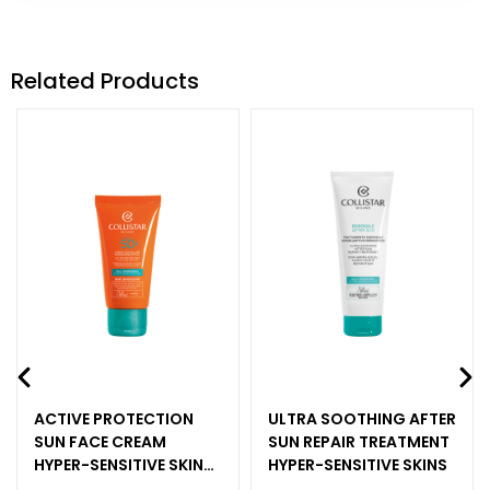
c
e
M
Related Products
a
g
i
c
h
e
A
n
t
i
-
a
g
ACTIVE PROTECTION
ULTRA SOOTHING AFTER
e
SUN FACE CREAM
SUN REPAIR TREATMENT
HYPER-SENSITIVE SKINS
HYPER-SENSITIVE SKINS
H
SPF 50+