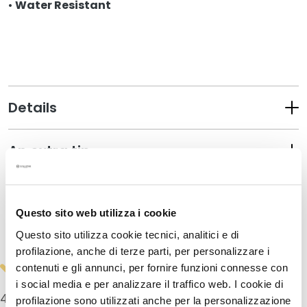
•
Water Resistant
u
m
s
F
a
c
Details
e
c
An extra tip
r
e
a
How to use
m
s
Questo sito web utilizza i cookie
Safety information
Questo sito utilizza cookie tecnici, analitici e di
E
profilazione, anche di terze parti, per personalizzare i
y
contenuti e gli annunci, per fornire funzioni connesse con
e
i social media e per analizzare il traffico web. I cookie di
a
4,5
/5
profilazione sono utilizzati anche per la personalizzazione
n