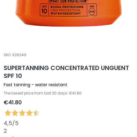
a
l
t
i
e
s
C
SKU:
K26249
l
SUPERTANNING CONCENTRATED UNGUENT
e
a
SPF 10
n
Fast tanning - water resistant
s
The lowest price from last 30 days: €41.80
e
€41.80
r
s
M
4,5
/5
a
2
s