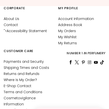
g
h
CORPORATE
MY PROFILE
t
e
About Us
Account Information
n
Contact
Address Book
i
">Accessibility Statement
My Orders
n
My Wishlist
g
My Returns
A
CUSTOMER CARE
NUMBER 1
IN PERFUMERY
c
i
Payments and Security
d
Shipping Times and Costs
o
Returns and Refunds
i
Where Is My Order?
a
E-Shop Contact
l
Terms and Conditions
u
Cosmetovigilance
r
Information
o