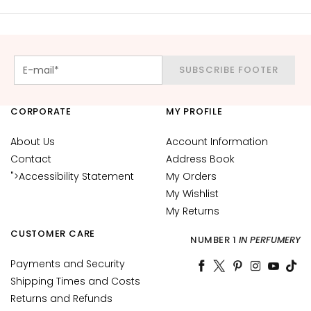
c
e
M
a
SUBSCRIBE FOOTER
g
i
c
CORPORATE
MY PROFILE
h
e
About Us
Account Information
Contact
Address Book
A
">Accessibility Statement
My Orders
n
My Wishlist
t
i
My Returns
-
CUSTOMER CARE
NUMBER 1
IN PERFUMERY
a
g
Payments and Security
e
Shipping Times and Costs
Returns and Refunds
H