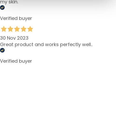
my skin.
d
L
i
Verified buyer
p
C
o
30 Nov 2023
n
Great product and works perfectly well..
t
o
u
Verified buyer
r
N
E
E
D
G
o
c