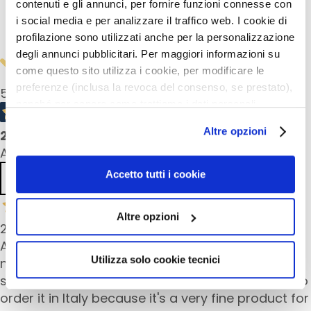
contenuti e gli annunci, per fornire funzioni connesse con
u
i social media e per analizzare il traffico web. I cookie di
Safety information
m
profilazione sono utilizzati anche per la personalizzazione
s
degli annunci pubblicitari. Per maggiori informazioni su
come questo sito utilizza i cookie, per modificare le
F
preferenze (inclusa la revoca del consenso, se prestato),
a
5,0
/5
c
nonché per sapere come trattiamo i dati personali –
e
anche raccolti tramite cookie – può consultare
Altre opzioni
2
product reviews
c
l’informativa cookie completa e l’informativa privacy
All reviews >
r
disponibili
qui
. Le ricordiamo che, qualora clicchi su
e
“Utilizza solo i cookie necessari”, non sarà installato
Accetto tutti i cookie
Previous
Next
a
alcun cookie o altro strumento di tracciamento diverso da
m
quelli tecnici. Cliccando su “Accetto tutti i cookie”,
s
Altre opzioni
presterà il consenso all’installazione di tutti i cookie
24 Mar 2025
utilizzati dal sito. Cliccando su “Altre opzioni”, potrà
E
A few years ago when i was on holiday in Italy I
scegliere, in modo più granulare, quali cookie
y
Utilizza solo cookie tecnici
needed an after shave for sensitive skin and the
autorizzare.
e
saleswoman advised this product. Since then I do
a
order it in Italy because it's a very fine product for
n