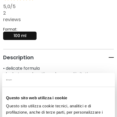
k
5,0
/5
s
2
a
reviews
n
d
Format:
E
100 ml
x
f
o
Description
l
i
• delicate formula
a
• hydrates and sooths redness and irritation
t
• soothes itchy skin
o
r
s
Details
Questo sito web utilizza i cookie
S
Questo sito utilizza cookie tecnici, analitici e di
e
How to use
profilazione, anche di terze parti, per personalizzare i
r