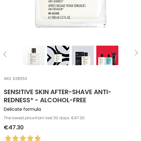
a
l
t
i
e
s
C
l
e
a
SKU:
K28553
n
SENSITIVE SKIN AFTER-SHAVE ANTI-
s
e
REDNESS* - ALCOHOL-FREE
r
Delicate formula
s
The lowest price from last 30 days: €47.30
M
€47.30
a
s