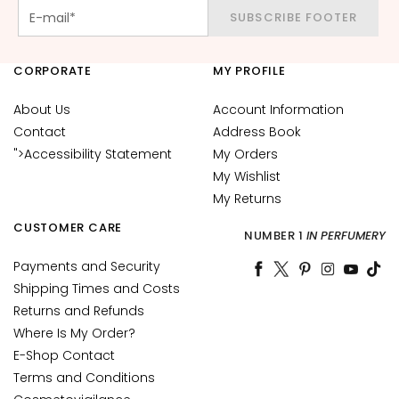
c
SUBSCRIBE FOOTER
e
M
CORPORATE
MY PROFILE
a
g
About Us
Account Information
i
Contact
Address Book
c
">Accessibility Statement
My Orders
h
e
My Wishlist
My Returns
A
CUSTOMER CARE
n
NUMBER 1
IN PERFUMERY
t
Payments and Security
i
Shipping Times and Costs
-
Returns and Refunds
a
g
Where Is My Order?
e
E-Shop Contact
Terms and Conditions
H