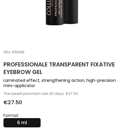
a
l
t
i
e
s
C
SKU:
K15998
l
PROFESSIONALE TRANSPARENT FIXATIVE
e
a
EYEBROW GEL
n
Laminated effect, strengthening action, high-precision
s
mini-applicator
e
The lowest price from last 30 days: €27.50
r
€27.50
s
M
Format:
a
6 ml
s