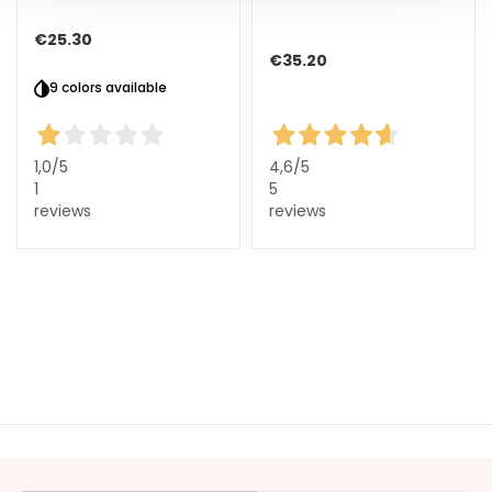
d
€25.30
L
€35.20
i
9 colors available
p
C
o
1,0
/5
4,6
/5
n
1
5
t
reviews
reviews
o
u
r
N
E
E
D
G
o
c