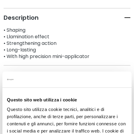
k
s
Description
a
n
• Shaping
d
• Llamination effect
E
• Strengthening action
x
• Long-lasting
f
• With high precision mini-applicator
o
l
Details
i
a
t
An extra tip
o
Questo sito web utilizza i cookie
r
s
Questo sito utilizza cookie tecnici, analitici e di
How to use
profilazione, anche di terze parti, per personalizzare i
S
contenuti e gli annunci, per fornire funzioni connesse con
e
Safety information
i social media e per analizzare il traffico web. I cookie di
r