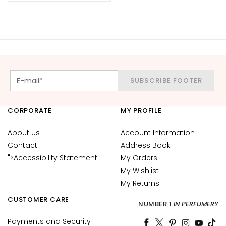
c
e
M
a
g
i
c
SUBSCRIBE FOOTER
h
e
CORPORATE
MY PROFILE
A
n
About Us
Account Information
t
Contact
Address Book
i
">Accessibility Statement
My Orders
-
My Wishlist
a
My Returns
g
e
CUSTOMER CARE
NUMBER 1
IN PERFUMERY
H
Payments and Security