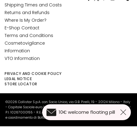
y
Shipping Times and Costs
d
Returns and Refunds
r
Where Is My Order?
a
E-Shop Contact
t
Terms and Conditions
i
Cosmetovigilance
o
Information
n
VTO Information
L
i
PRIVACY AND COOKIE POLICY
f
LEGAL NOTICE
STORE LOCATOR
t
i
n
©2026 Collistar S.p.A. con Socio Unico, via G.B. Pirelli, 19 - 20124 Milano - Italy
g
- Capitale Sociale euro 1.050.000,00 interamente versato - C.F. - R.I. Milano -
10€ welcome floating pill
P.I. 10267000155 - R.E.A MI1361408 - Società soggetta all'attività di direzione
B
e coordinamento di Bolton Group s.r.l.
r
i