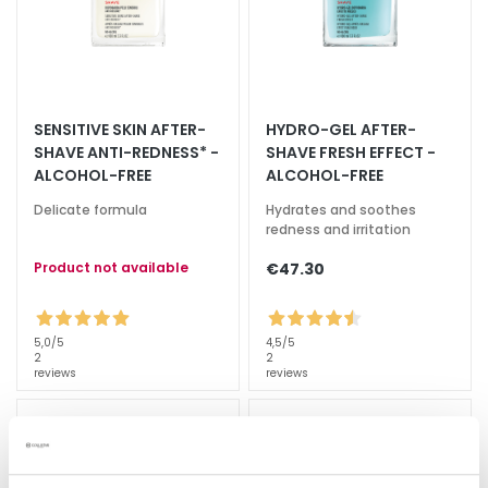
k
s
a
n
d
SENSITIVE SKIN AFTER-
HYDRO-GEL AFTER-
E
SHAVE ANTI-REDNESS* -
SHAVE FRESH EFFECT -
x
ALCOHOL-FREE
ALCOHOL-FREE
f
Delicate formula
Hydrates and soothes
o
redness and irritation
l
i
Product not available
€47.30
a
t
o
5,0
/5
4,5
/5
2
2
r
reviews
reviews
s
S
e
r