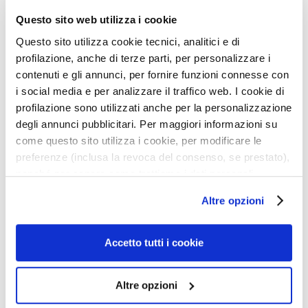
u
Questo sito web utilizza i cookie
m
Questo sito utilizza cookie tecnici, analitici e di
s
profilazione, anche di terze parti, per personalizzare i
F
contenuti e gli annunci, per fornire funzioni connesse con
a
i social media e per analizzare il traffico web. I cookie di
c
profilazione sono utilizzati anche per la personalizzazione
e
degli annunci pubblicitari. Per maggiori informazioni su
c
FACE AND BEARD OIL
AFTER-SHAVE TONING
come questo sito utilizza i cookie, per modificare le
r
LOTION
preferenze (inclusa la revoca del consenso, se prestato),
e
nonché per sapere come trattiamo i dati personali –
a
anche raccolti tramite cookie – può consultare
Can be applied before
Soothes and hydrates the
m
Altre opzioni
and/or after shaving
skin
l’informativa cookie completa e l’informativa privacy
s
disponibili
qui
. Le ricordiamo che, qualora clicchi su
€34.10
€47.30
E
“Utilizza solo i cookie necessari”, non sarà installato
Accetto tutti i cookie
y
alcun cookie o altro strumento di tracciamento diverso da
e
quelli tecnici. Cliccando su “Accetto tutti i cookie”,
Altre opzioni
a
presterà il consenso all’installazione di tutti i cookie
n
utilizzati dal sito. Cliccando su “Altre opzioni”, potrà