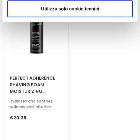
d
scegliere, in modo più granulare, quali cookie
Utilizza solo cookie tecnici
L
autorizzare.
i
p
C
o
n
t
o
u
r
PERFECT ADHERENCE
SHAVING FOAM
N
MOISTURIZING
E
SOOTHING SENSITIVE
Hydrates and soothes
E
SKIN
redness and irritation
D
€20.35
G
o
c