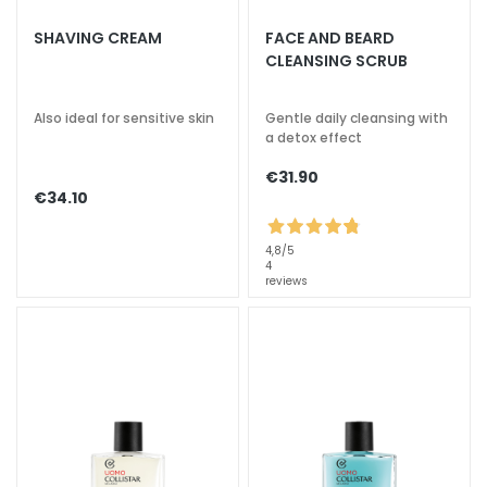
a
SHAVING CREAM
FACE AND BEARD
l
CLEANSING SCRUB
t
i
Also ideal for sensitive skin
Gentle daily cleansing with
e
a detox effect
s
€31.90
C
€34.10
l
e
4,8
/5
a
4
reviews
n
s
e
r
s
M
a
s