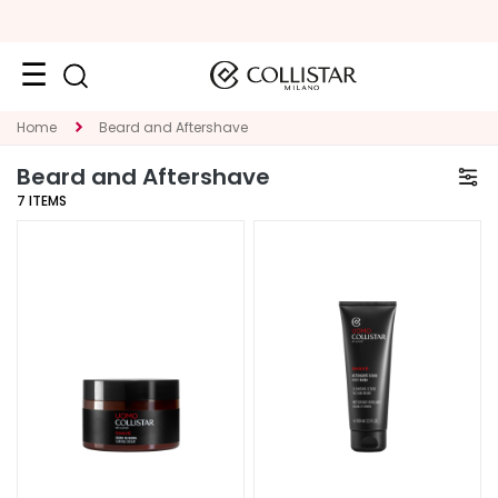
Face
Home
Beard and Aftershave
C
Beard and Aftershave
A
7
ITEMS
T
E
G
O
R
Y
S
p
e
c
i