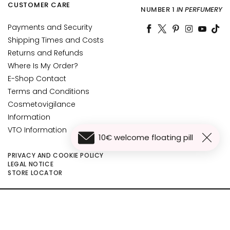
CUSTOMER CARE
d
NUMBER 1
IN PERFUMERY
L
Payments and Security
i
Shipping Times and Costs
p
Returns and Refunds
C
Where Is My Order?
o
E-Shop Contact
n
Terms and Conditions
t
o
Cosmetovigilance
u
Information
r
VTO Information
10€ welcome floating pill
N
PRIVACY AND COOKIE POLICY
E
LEGAL NOTICE
E
STORE LOCATOR
D
G
©2026 Collistar S.p.A. con Socio Unico, via G.B. Pirelli, 19 - 20124 Milano - Italy
- Capitale Sociale euro 1.050.000,00 interamente versato - C.F. - R.I. Milano -
o
P.I. 10267000155 - R.E.A MI1361408 - Società soggetta all'attività di direzione
c
e coordinamento di Bolton Group s.r.l.