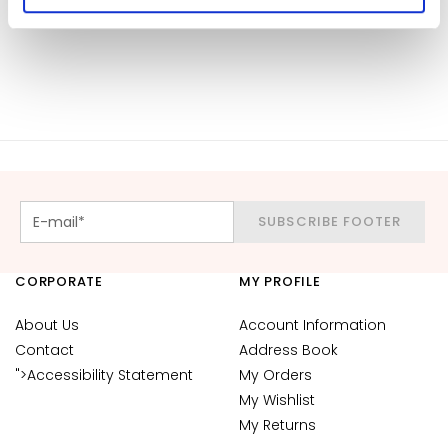
autorizzare.
u
m
s
F
a
c
e
c
r
SUBSCRIBE FOOTER
e
a
CORPORATE
MY PROFILE
m
s
About Us
Account Information
Contact
E
Address Book
y
">Accessibility Statement
My Orders
e
My Wishlist
a
My Returns
n