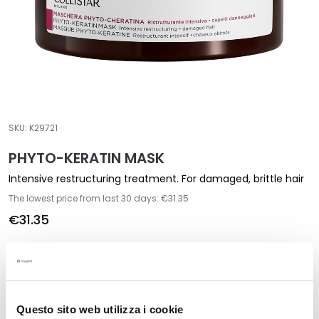
a
l
t
i
e
s
C
SKU:
K29721
l
PHYTO-KERATIN MASK
e
a
Intensive restructuring treatment. For damaged, brittle hair
n
The lowest price from last 30 days: €31.35
s
€31.35
e
r
Format:
s
200 ml
M
a
Questo sito web utilizza i cookie
s