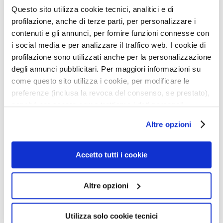
Description
k
Questo sito utilizza cookie tecnici, analitici e di
s
profilazione, anche di terze parti, per personalizzare i
• Repairs the hair fibers deep-down
a
contenuti e gli annunci, per fornire funzioni connesse con
• Restores the protein structure
n
i social media e per analizzare il traffico web. I cookie di
• Prevents further damage
d
profilazione sono utilizzati anche per la personalizzazione
E
degli annunci pubblicitari. Per maggiori informazioni su
x
Details
come questo sito utilizza i cookie, per modificare le
f
preferenze (inclusa la revoca del consenso, se prestato),
o
nonché per sapere come trattiamo i dati personali –
An extra tip
l
anche raccolti tramite cookie – può consultare
i
Altre opzioni
l’informativa cookie completa e l’informativa privacy
a
How to use
disponibili
qui
. Le ricordiamo che, qualora clicchi su
t
“Utilizza solo i cookie necessari”, non sarà installato
Accetto tutti i cookie
o
alcun cookie o altro strumento di tracciamento diverso da
r
Safety information
quelli tecnici. Cliccando su “Accetto tutti i cookie”,
s
Altre opzioni
presterà il consenso all’installazione di tutti i cookie
S
utilizzati dal sito. Cliccando su “Altre opzioni”, potrà
e
scegliere, in modo più granulare, quali cookie
Utilizza solo cookie tecnici
r