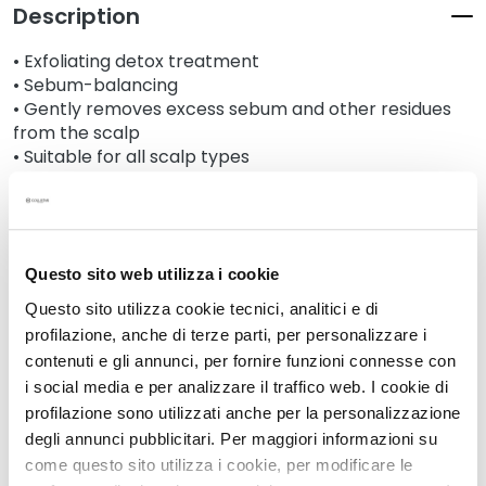
Description
k
s
• Exfoliating detox treatment
a
• Sebum-balancing
n
• Gently removes excess sebum and other residues
d
from the scalp
E
• Suitable for all scalp types
x
f
o
Details
l
i
Questo sito web utilizza i cookie
An extra tip
a
Questo sito utilizza cookie tecnici, analitici e di
t
profilazione, anche di terze parti, per personalizzare i
o
How to use
contenuti e gli annunci, per fornire funzioni connesse con
r
i social media e per analizzare il traffico web. I cookie di
s
profilazione sono utilizzati anche per la personalizzazione
Safety information
S
degli annunci pubblicitari. Per maggiori informazioni su
e
come questo sito utilizza i cookie, per modificare le
r