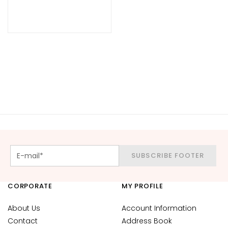
d
L
i
p
C
o
n
t
o
u
r
N
SUBSCRIBE FOOTER
E
E
D
CORPORATE
MY PROFILE
G
About Us
Account Information
o
Contact
Address Book
c