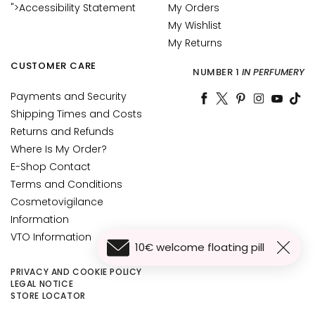
">Accessibility Statement
My Orders
c
e
My Wishlist
M
My Returns
a
CUSTOMER CARE
NUMBER 1
IN PERFUMERY
g
i
Payments and Security
c
Shipping Times and Costs
h
Returns and Refunds
e
Where Is My Order?
A
E-Shop Contact
n
Terms and Conditions
t
Cosmetovigilance
i
Information
-
VTO Information
a
10€ welcome floating pill
g
PRIVACY AND COOKIE POLICY
e
LEGAL NOTICE
STORE LOCATOR
H