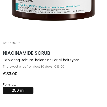
a
l
t
i
e
s
C
SKU:
K29732
l
NIACINAMIDE SCRUB
e
a
Exfoliating, sebum-balancing For all hair types
n
The lowest price from last 30 days: €33.00
s
€33.00
e
r
Format:
s
250 ml
M
a
s