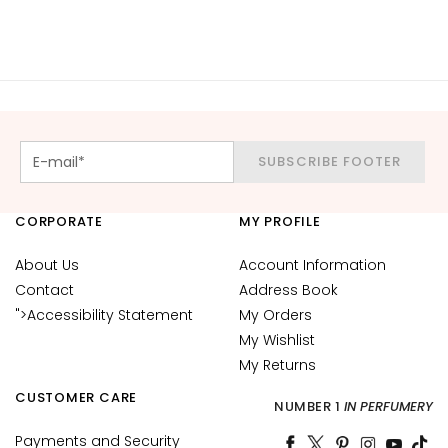
d
L
i
p
C
o
n
SUBSCRIBE FOOTER
t
o
CORPORATE
MY PROFILE
u
r
About Us
Account Information
N
Contact
Address Book
E
">Accessibility Statement
My Orders
E
My Wishlist
D
My Returns
G
CUSTOMER CARE
NUMBER 1
IN PERFUMERY
o
c
Payments and Security