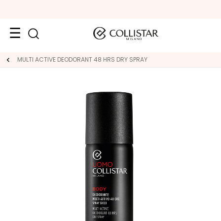
Face
MULTI ACTIVE DEODORANT 48 HRS DRY SPRAY
C
A
T
E
G
O
R
Y
S
p
e
c
i