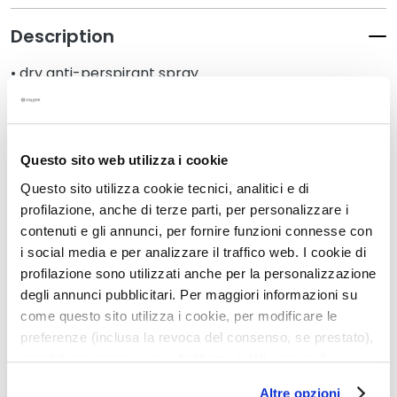
k
Description
s
a
• dry anti-perspirant spray
n
• fresh and delicately perfumed
d
• no alcohol, colourants or preservatives
E
x
f
Questo sito web utilizza i cookie
Details
o
Questo sito utilizza cookie tecnici, analitici e di
l
profilazione, anche di terze parti, per personalizzare i
i
How to use
contenuti e gli annunci, per fornire funzioni connesse con
a
i social media e per analizzare il traffico web. I cookie di
t
profilazione sono utilizzati anche per la personalizzazione
o
degli annunci pubblicitari. Per maggiori informazioni su
Related Products
r
come questo sito utilizza i cookie, per modificare le
s
preferenze (inclusa la revoca del consenso, se prestato),
S
nonché per sapere come trattiamo i dati personali –
e
anche raccolti tramite cookie – può consultare
Altre opzioni
r