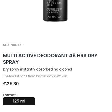
a
l
t
i
e
s
C
SKU:
7007193
l
MULTI ACTIVE DEODORANT 48 HRS DRY
e
a
SPRAY
n
Dry spray instantly absorbed no alcohol
s
The lowest price from last 30 days: €25.30
e
€25.30
r
s
Format:
M
125 ml
a
s