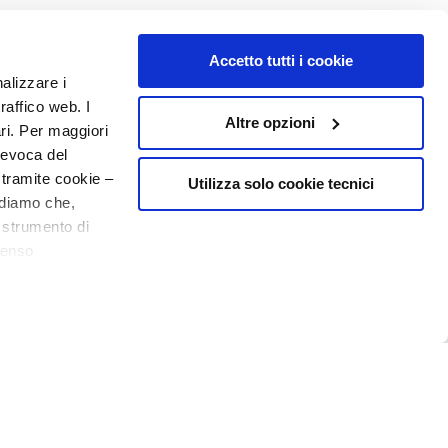
o - P.I. 10267000155 - R.E.A MI1361408 - Società soggetta all'attività di
Accetto tutti i cookie
nalizzare i
raffico web. I
Altre opzioni
ari. Per maggiori
revoca del
 tramite cookie –
Utilizza solo cookie tecnici
rdiamo che,
o strumento di
senso
10€ welcome floating pill
ere, in modo più