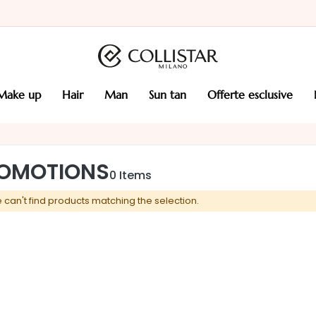
make up
hair
man
sun tan
offerte esclusive
OMOTIONS
0
Items
 can't find products matching the selection.