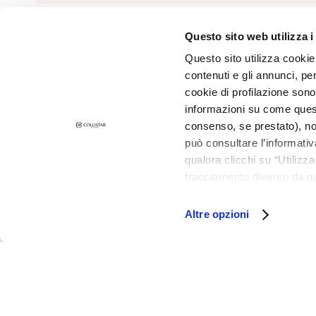
and Oily Skin
Dark spots
Questo sito web utilizza i
©2026 Collistar S.p.A. con Socio Unico, via G.B. Pirelli, 19 - 20124 Mil
Dull skin and
Questo sito utilizza cookie 
discolouration
contenuti e gli annunci, pe
Sensitive skin
cookie di profilazione sono
Wrinkles
informazioni su come questo
consenso, se prestato), no
Loss of tone
può consultare l’informativ
and
qualora clicchi su “Utilizz
compactness
tracciamento diverso da que
LINES
all’installazione di tutti i 
Gocce
granulare, quali cookie aut
Altre opzioni
Magiche
Attivi Puri
Idro Attiva
Rigenera