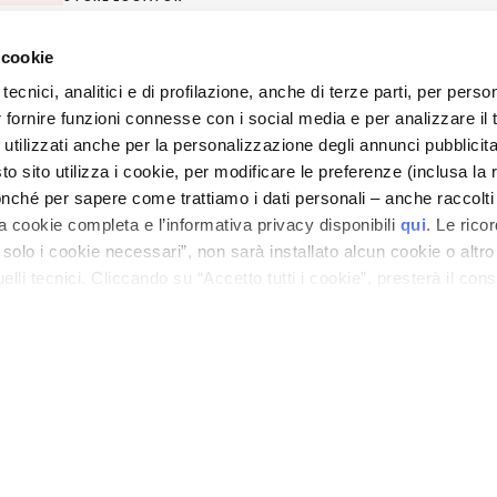
 cookie
ano - Italy - Capitale Sociale euro 1.050.000,00 interamente versato - C.F. - R.I. Milan
direzione e coordinamento di Bolton Group s.r.l.
tecnici, analitici e di profilazione, anche di terze parti, per perso
r fornire funzioni connesse con i social media e per analizzare il t
 utilizzati anche per la personalizzazione degli annunci pubblicit
 sito utilizza i cookie, per modificare le preferenze (inclusa la 
nché per sapere come trattiamo i dati personali – anche raccolti
a cookie completa e l’informativa privacy disponibili
qui
. Le rico
a solo i cookie necessari”, non sarà installato alcun cookie o altr
lli tecnici. Cliccando su “Accetto tutti i cookie”, presterà il con
cookie utilizzati dal sito. Cliccando su “Altre opzioni”, potrà scegli
orizzare.