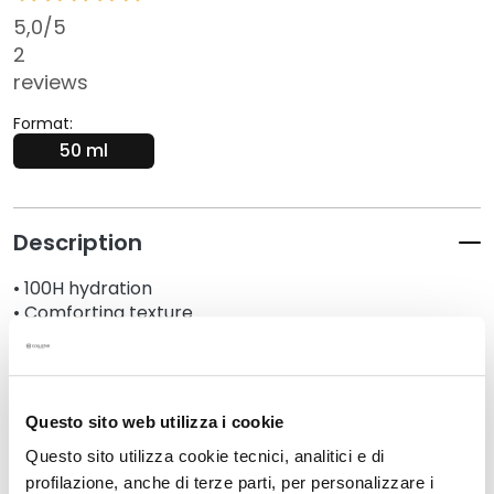
k
5,0
/5
s
2
a
reviews
n
d
Format:
E
50 ml
x
f
o
Description
l
i
• 100H hydration
a
• Comforting texture
t
• 100% vegan formula
o
• 96% of natural origin
r
• 0% silicones
s
• Ideal for normal to dry skin
Questo sito web utilizza i cookie
S
Questo sito utilizza cookie tecnici, analitici e di
e
Details
profilazione, anche di terze parti, per personalizzare i
r