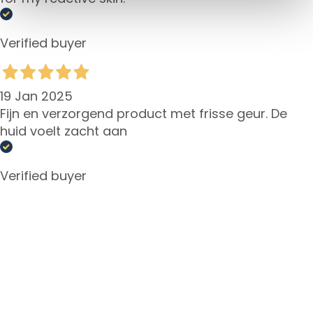
d
L
Verified buyer
i
p
C
o
19 Jan 2025
n
Fijn en verzorgend product met frisse geur. De
t
huid voelt zacht aan
o
u
r
Verified buyer
N
E
E
D
G
o
c