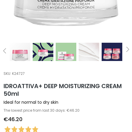
a
l
t
i
e
s
C
l
e
a
SKU:
K24727
n
IDROATTIVA+ DEEP MOISTURIZING CREAM
s
e
50ml
r
Ideal for normal to dry skin
s
The lowest price from last 30 days: €46.20
M
€46.20
a
s