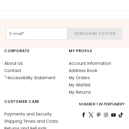
c
e
M
a
g
SUBSCRIBE FOOTER
i
c
h
CORPORATE
MY PROFILE
e
About Us
Account Information
A
Contact
Address Book
n
">Accessibility Statement
My Orders
t
My Wishlist
i
My Returns
-
a
CUSTOMER CARE
NUMBER 1
IN PERFUMERY
g
Payments and Security
e
Shipping Times and Costs
H
Returns and Refunds