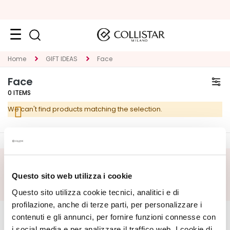
Face
Home
GIFT IDEAS
Face
C
Face
A
0
ITEMS
T
We can't find products matching the selection.
E
G
O
R
Y
SUBSCRIBE FOOTER
Questo sito web utilizza i cookie
S
Questo sito utilizza cookie tecnici, analitici e di
p
CORPORATE
e
MY PROFILE
profilazione, anche di terze parti, per personalizzare i
c
contenuti e gli annunci, per fornire funzioni connesse con
About Us
Account Information
i
i social media e per analizzare il traffico web. I cookie di