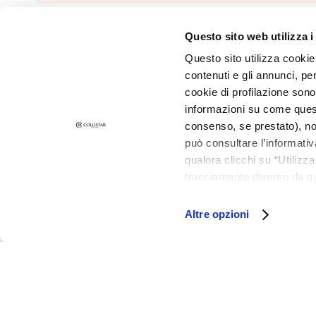
and Oily Skin
Dark spots
Questo sito web utilizza i
©2026 Collistar S.p.A. con Socio Unico, via G.B. Pirelli, 19 - 20124 Mil
Dull skin and
Questo sito utilizza cookie 
discolouration
contenuti e gli annunci, pe
Sensitive skin
cookie di profilazione sono
Wrinkles
informazioni su come questo
consenso, se prestato), no
Loss of tone
può consultare l’informativ
and
qualora clicchi su “Utilizz
compactness
tracciamento diverso da que
LINES
all’installazione di tutti i 
Gocce
granulare, quali cookie aut
Altre opzioni
Magiche
Attivi Puri
Idro Attiva
Rigenera