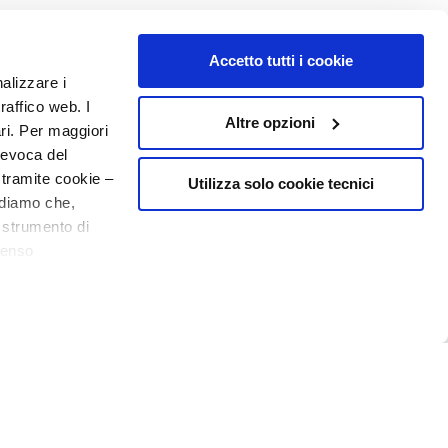
o - P.I. 10267000155 - R.E.A MI1361408 - Società soggetta all'attività di
Accetto tutti i cookie
nalizzare i
raffico web. I
Altre opzioni
ari. Per maggiori
revoca del
 tramite cookie –
Utilizza solo cookie tecnici
rdiamo che,
o strumento di
senso
10€ welcome floating pill
ere, in modo più