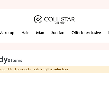
make up
hair
man
sun tan
offerte esclusive
dy
0
Items
 can't find products matching the selection.