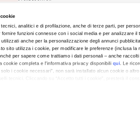
 cookie
ano - Italy - Capitale Sociale euro 1.050.000,00 interamente versato - C.F. - R.I. Milan
direzione e coordinamento di Bolton Group s.r.l.
tecnici, analitici e di profilazione, anche di terze parti, per perso
r fornire funzioni connesse con i social media e per analizzare il t
 utilizzati anche per la personalizzazione degli annunci pubblicit
 sito utilizza i cookie, per modificare le preferenze (inclusa la 
nché per sapere come trattiamo i dati personali – anche raccolti
a cookie completa e l’informativa privacy disponibili
qui
. Le rico
a solo i cookie necessari”, non sarà installato alcun cookie o altr
lli tecnici. Cliccando su “Accetto tutti i cookie”, presterà il con
cookie utilizzati dal sito. Cliccando su “Altre opzioni”, potrà scegli
orizzare.