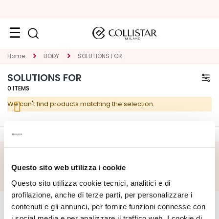
Face
Home
BODY
SOLUTIONS FOR
C
SOLUTIONS FOR
A
0
ITEMS
T
We can't find products matching the selection.
E
G
O
R
Y
SUBSCRIBE FOOTER
Questo sito web utilizza i cookie
S
Questo sito utilizza cookie tecnici, analitici e di
p
CORPORATE
e
MY PROFILE
profilazione, anche di terze parti, per personalizzare i
c
contenuti e gli annunci, per fornire funzioni connesse con
About Us
Account Information
i
i social media e per analizzare il traffico web. I cookie di