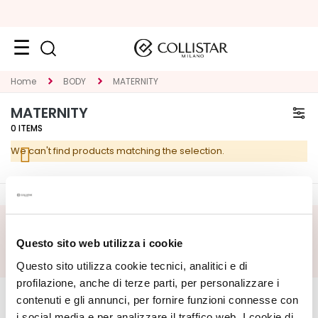
Face
Home
BODY
MATERNITY
C
MATERNITY
A
0
ITEMS
T
We can't find products matching the selection.
E
G
O
R
Y
SUBSCRIBE FOOTER
Questo sito web utilizza i cookie
S
Questo sito utilizza cookie tecnici, analitici e di
p
CORPORATE
e
MY PROFILE
profilazione, anche di terze parti, per personalizzare i
c
contenuti e gli annunci, per fornire funzioni connesse con
About Us
Account Information
i
i social media e per analizzare il traffico web. I cookie di