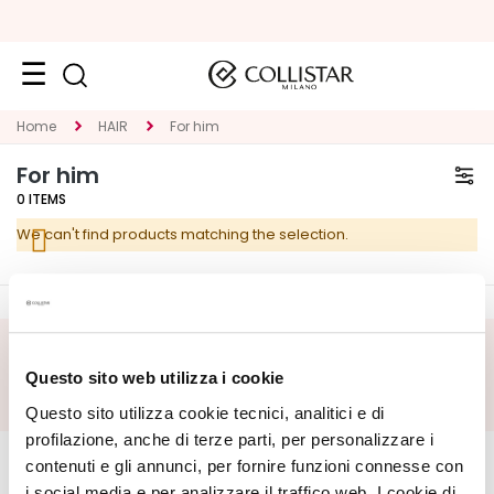
Face
Home
HAIR
For him
C
For him
A
0
ITEMS
T
We can't find products matching the selection.
E
G
O
R
Y
SUBSCRIBE FOOTER
Questo sito web utilizza i cookie
S
Questo sito utilizza cookie tecnici, analitici e di
p
CORPORATE
e
MY PROFILE
profilazione, anche di terze parti, per personalizzare i
c
contenuti e gli annunci, per fornire funzioni connesse con
About Us
Account Information
i
i social media e per analizzare il traffico web. I cookie di