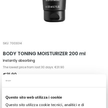
a
l
t
i
e
s
C
SKU:
7003014
l
BODY TONING MOISTURIZER 200 ml
e
a
Instantly absorbing
n
The lowest price from last 30 days: €31.90
s
€31.90
e
r
Format:
s
200 ml
M
Questo sito web utilizza i cookie
a
Questo sito utilizza cookie tecnici, analitici e di
s