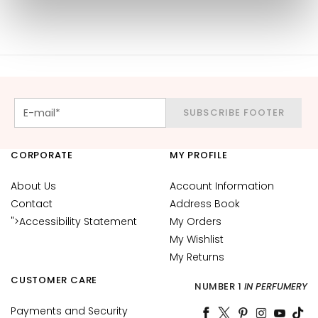
u
m
s
F
a
c
SUBSCRIBE FOOTER
e
c
CORPORATE
MY PROFILE
r
e
About Us
Account Information
a
Contact
Address Book
m
">Accessibility Statement
s
My Orders
My Wishlist
E
My Returns
y
CUSTOMER CARE
e
NUMBER 1
IN PERFUMERY
a
Payments and Security
n