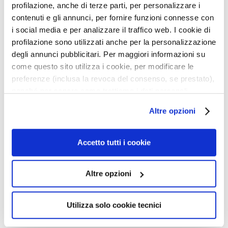
Description
profilazione, anche di terze parti, per personalizzare i
k
contenuti e gli annunci, per fornire funzioni connesse con
s
• fresh gel-cream with a 'dry' finish
i social media e per analizzare il traffico web. I cookie di
a
• hydrating and refreshing treatment
profilazione sono utilizzati anche per la personalizzazione
n
• toning effect
degli annunci pubblicitari. Per maggiori informazioni su
d
E
come questo sito utilizza i cookie, per modificare le
x
preferenze (inclusa la revoca del consenso, se prestato),
Details
f
nonché per sapere come trattiamo i dati personali –
o
anche raccolti tramite cookie – può consultare
Altre opzioni
How to use
l
l’informativa cookie completa e l’informativa privacy
i
disponibili
qui
. Le ricordiamo che, qualora clicchi su
a
“Utilizza solo i cookie necessari”, non sarà installato
Accetto tutti i cookie
Safety information
t
alcun cookie o altro strumento di tracciamento diverso da
o
quelli tecnici. Cliccando su “Accetto tutti i cookie”,
r
Altre opzioni
presterà il consenso all’installazione di tutti i cookie
s
utilizzati dal sito. Cliccando su “Altre opzioni”, potrà
scegliere, in modo più granulare, quali cookie
S
Utilizza solo cookie tecnici
autorizzare.
e
r