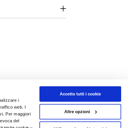
Accetto tutti i cookie
nalizzare i
MY PROFILE
raffico web. I
Altre opzioni
Account Information
ari. Per maggiori
Address Book
revoca del
My Orders
 tramite cookie –