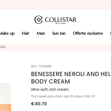
make up
hair
man
sun tan
offerte esclusive
REAM
SKU:
7003998
BENESSERE NEROLI AND HE
BODY CREAM
Ultra-soft, rich cream
The lowest price from last 30 days: €40.70
€40.70