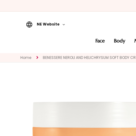
NE Website
Face
face
body
CATEGORY
Specialties
Home
BENESSERE NEROLI AND HELICHRYSUM SOFT BODY C
Cleansers
Masks and
Exfoliators
Serums
Face creams
Eye and Lip
Contour
NEED