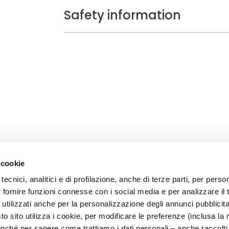
Safety information
 cookie
tecnici, analitici e di profilazione, anche di terze parti, per perso
CORPORATE
CUSTOMER CARE
r fornire funzioni connesse con i social media e per analizzare il t
OOTER
About Us
Payments and Security
 utilizzati anche per la personalizzazione degli annunci pubblicit
Contact
Shipping Times and Costs
 sito utilizza i cookie, per modificare le preferenze (inclusa la 
">Accessibility Statement
Returns and Refunds
nché per sapere come trattiamo i dati personali – anche raccolti