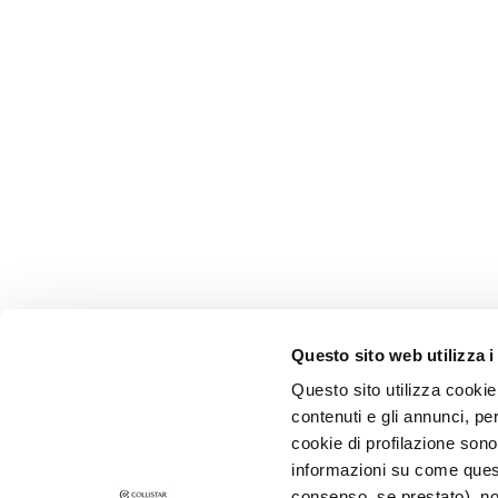
and Oily Skin
Dark spots
Dull skin and
discolouration
Sensitive skin
Wrinkles
Loss of tone
and
compactness
LINES
Gocce
Magiche
Questo sito web utilizza i
Attivi Puri
Questo sito utilizza cookie 
contenuti e gli annunci, pe
Idro Attiva
SUBSCRIBE F
cookie di profilazione sono
Rigenera
informazioni su come questo
consenso, se prestato), no