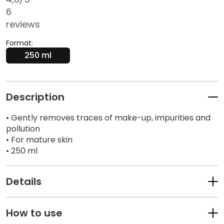
k
6
s
reviews
a
n
Format:
d
250 ml
E
x
f
Description
o
l
• Gently removes traces of make-up, impurities and
i
pollution
a
• For mature skin
t
• 250 ml
o
r
Details
s
S
How to use
e
r