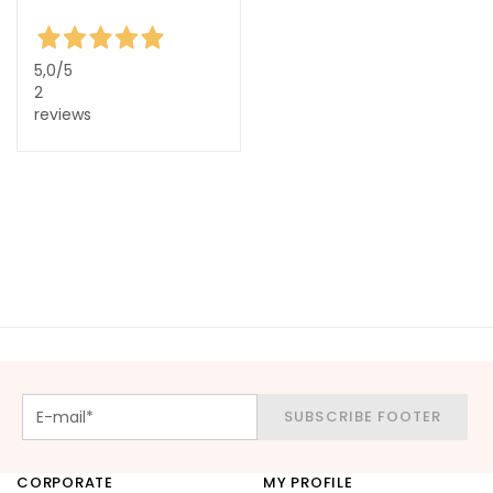
g
h
t
5,0
/5
e
2
n
reviews
i
n
g
A
c
i
d
o
i
a
l
SUBSCRIBE FOOTER
u
r
o
CORPORATE
MY PROFILE