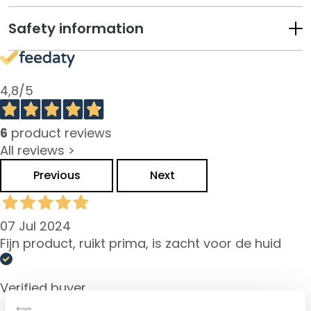
u
Safety information
m
s
F
a
4,8
/5
c
e
6
product reviews
c
All reviews >
r
e
Previous
Next
a
m
s
07 Jul 2024
Fijn product, ruikt prima, is zacht voor de huid
E
y
e
Verified buyer
a
n