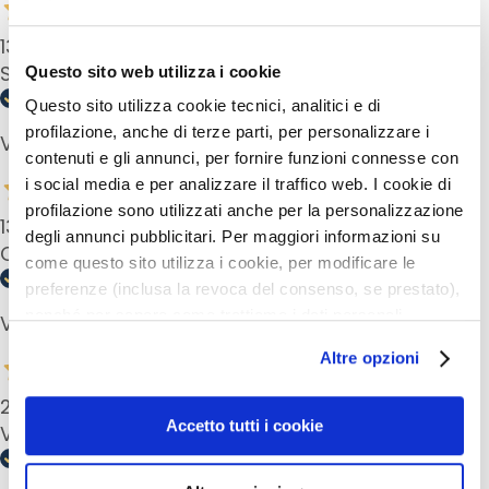
d
L
13 Jun 2024
i
Soyeux et agréable pour le matin et le soir
Questo sito web utilizza i cookie
p
Questo sito utilizza cookie tecnici, analitici e di
C
profilazione, anche di terze parti, per personalizzare i
Verified buyer
o
contenuti e gli annunci, per fornire funzioni connesse con
n
i social media e per analizzare il traffico web. I cookie di
t
profilazione sono utilizzati anche per la personalizzazione
o
13 May 2024
degli annunci pubblicitari. Per maggiori informazioni su
u
Can also do your eyes with it, that makes it easy.
come questo sito utilizza i cookie, per modificare le
r
preferenze (inclusa la revoca del consenso, se prestato),
N
nonché per sapere come trattiamo i dati personali –
Verified buyer
E
anche raccolti tramite cookie – può consultare
Altre opzioni
E
l’informativa cookie completa e l’informativa privacy
D
disponibili
qui
. Le ricordiamo che, qualora clicchi su
28 Dec 2023
“Utilizza solo i cookie necessari”, non sarà installato
Accetto tutti i cookie
G
Very soft cleansing milk, easy to apply
alcun cookie o altro strumento di tracciamento diverso da
o
quelli tecnici. Cliccando su “Accetto tutti i cookie”,
c