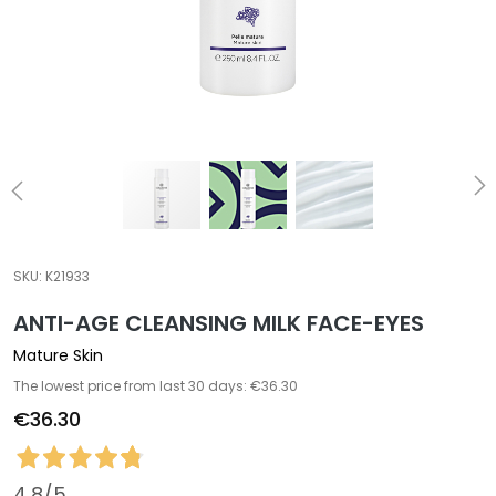
a
l
t
i
e
s
C
l
e
a
SKU:
K21933
n
ANTI-AGE CLEANSING MILK FACE-EYES
s
e
Mature Skin
r
The lowest price from last 30 days: €36.30
s
€36.30
M
a
s
4,8
/5