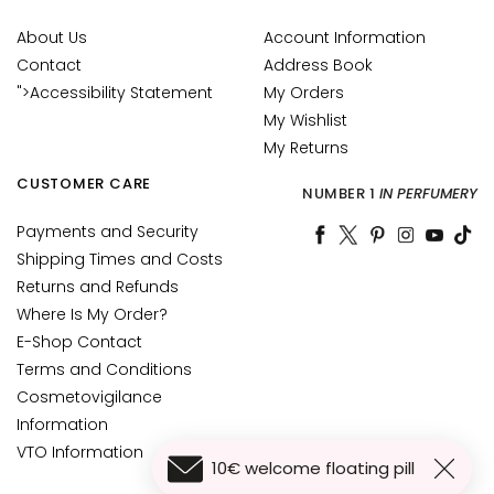
n
i
About Us
Account Information
c
Contact
Address Book
o
">Accessibility Statement
My Orders
My Wishlist
P
My Returns
r
o
CUSTOMER CARE
NUMBER 1
IN PERFUMERY
t
e
Payments and Security
z
Shipping Times and Costs
i
Returns and Refunds
o
Where Is My Order?
n
E-Shop Contact
e
Terms and Conditions
U
Cosmetovigilance
V
Information
v
VTO Information
i
10€ welcome floating pill
s