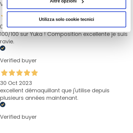
Altre opzioni
presterà il consenso all’installazione di tutti i cookie
Verified buyer
c
utilizzati dal sito. Cliccando su “Altre opzioni”, potrà
e
scegliere, in modo più granulare, quali cookie
M
Utilizza solo cookie tecnici
a
autorizzare.
08 Dec 2023
g
100/100 sur Yuka ! Composition excellente je suis
i
ravie.
c
h
e
Verified buyer
A
n
30 Oct 2023
t
excellent démaquillant que j'utilise depuis
i
-
plusieurs années maintenant.
a
g
Verified buyer
e
H