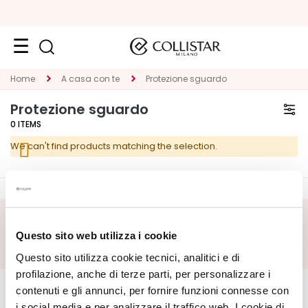
Face
Home
A casa con te
Protezione sguardo
C
Protezione sguardo
A
0
ITEMS
T
We can't find products matching the selection.
E
G
O
R
Y
SUBSCRIBE FOOTER
Questo sito web utilizza i cookie
S
Questo sito utilizza cookie tecnici, analitici e di
p
CORPORATE
e
MY PROFILE
profilazione, anche di terze parti, per personalizzare i
c
contenuti e gli annunci, per fornire funzioni connesse con
About Us
Account Information
i
i social media e per analizzare il traffico web. I cookie di