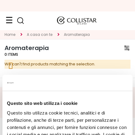
Face
Home
A casa con te
Aromaterapia
C
Aromaterapia
A
0
ITEMS
T
We can't find products matching the selection.
E
G
O
R
Y
SUBSCRIBE FOOTER
Questo sito web utilizza i cookie
S
Questo sito utilizza cookie tecnici, analitici e di
p
CORPORATE
e
MY PROFILE
profilazione, anche di terze parti, per personalizzare i
c
contenuti e gli annunci, per fornire funzioni connesse con
About Us
Account Information
i
i social media e per analizzare il traffico web. I cookie di