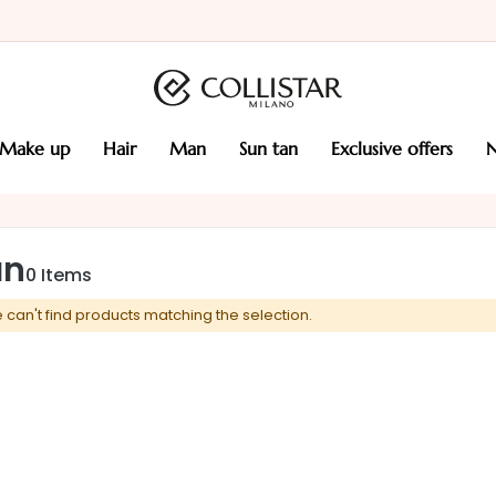
make up
hair
man
sun tan
exclusive offers
an
0
Items
 can't find products matching the selection.