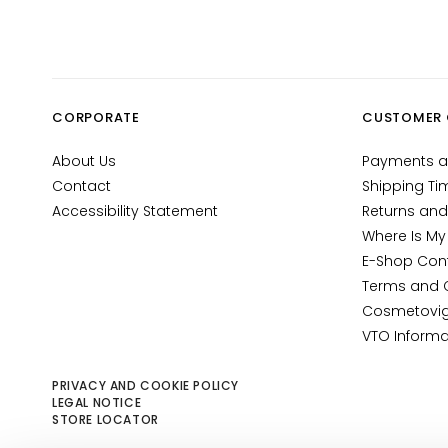
NEED
Gocce
Magiche
Anti-age
CORPORATE
CUSTOMER 
Hydration
Lifting
About Us
Payments a
Brightening
Contact
Shipping Ti
Accessibility Statement
Returns and
Acido
Where Is My
ialuronico
E-Shop Con
Protezione
Terms and 
UV viso
Cosmetovig
Retinol
VTO Informa
SOLUTIONS
PRIVACY AND COOKIE POLICY
FOR
LEGAL NOTICE
Dry skin
STORE LOCATOR