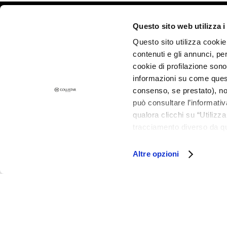
Combination
and Oily Skin
©2026 Collistar S.p.A. con Socio Unico, via G.B. Pirelli, 19 - 20124 Mil
Questo sito web utilizza i
Dark spots
Questo sito utilizza cookie 
Dull skin and
contenuti e gli annunci, pe
discolouration
cookie di profilazione sono
Sensitive skin
informazioni su come questo
Wrinkles
consenso, se prestato), no
può consultare l’informativ
Loss of tone
qualora clicchi su “Utilizz
and
tracciamento diverso da que
compactness
all’installazione di tutti i 
LINES
granulare, quali cookie aut
Altre opzioni
Gocce
Magiche
Attivi Puri
Idro Attiva
Rigenera