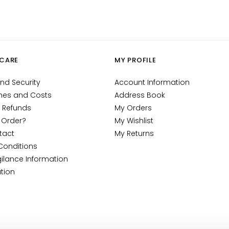
CARE
MY PROFILE
nd Security
Account Information
mes and Costs
Address Book
 Refunds
My Orders
 Order?
My Wishlist
tact
My Returns
Conditions
ilance Information
tion