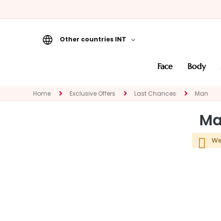
Other countries INT
Face
face
body
CATEGORY
Specialties
Home
Exclusive Offers
Last Chances
Man
Cleansers
M
Masks and
Exfoliators
We
Masks and
Exfoliators
Face creams
Eye and Lip
Contour