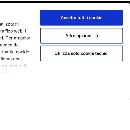
o - P.I. 10267000155 - R.E.A MI1361408 - Società soggetta all'attività di
Accetto tutti i cookie
nalizzare i
raffico web. I
Altre opzioni
ari. Per maggiori
revoca del
 tramite cookie –
Utilizza solo cookie tecnici
rdiamo che,
o strumento di
senso
ere, in modo più