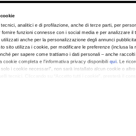
ano - Italy - Capitale Sociale euro 1.050.000,00 interamente versato - C.F. - R.I. Milan
direzione e coordinamento di Bolton Group s.r.l.
 cookie
tecnici, analitici e di profilazione, anche di terze parti, per perso
r fornire funzioni connesse con i social media e per analizzare il t
 utilizzati anche per la personalizzazione degli annunci pubblicit
 sito utilizza i cookie, per modificare le preferenze (inclusa la 
nché per sapere come trattiamo i dati personali – anche raccolti
a cookie completa e l’informativa privacy disponibili
qui
. Le rico
a solo i cookie necessari”, non sarà installato alcun cookie o altr
lli tecnici. Cliccando su “Accetto tutti i cookie”, presterà il con
cookie utilizzati dal sito. Cliccando su “Altre opzioni”, potrà scegli
orizzare.