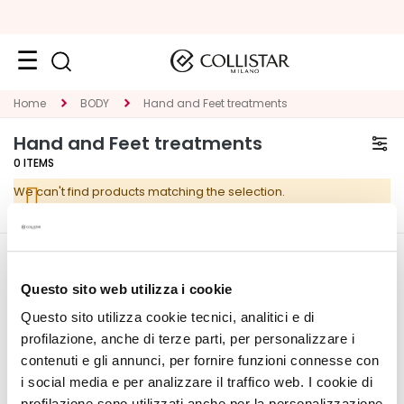
Face
Home
BODY
Hand and Feet treatments
C
Hand and Feet treatments
A
0
ITEMS
T
We can't find products matching the selection.
E
G
O
R
CORPORATE
MY PROFILE
Y
Questo sito web utilizza i cookie
About Us
Account Information
Questo sito utilizza cookie tecnici, analitici e di
S
Contact
Address Book
p
profilazione, anche di terze parti, per personalizzare i
Accessibility Statement
My Orders
e
contenuti e gli annunci, per fornire funzioni connesse con
My Wishlist
c
i social media e per analizzare il traffico web. I cookie di
My Returns
i
profilazione sono utilizzati anche per la personalizzazione