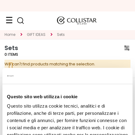
Face
Home
GIFT IDEAS
Sets
C
Sets
A
0
ITEMS
T
We can't find products matching the selection.
E
G
O
R
CORPORATE
MY PROFILE
Y
Questo sito web utilizza i cookie
About Us
Account Information
Questo sito utilizza cookie tecnici, analitici e di
S
Contact
Address Book
p
profilazione, anche di terze parti, per personalizzare i
Accessibility Statement
My Orders
e
contenuti e gli annunci, per fornire funzioni connesse con
My Wishlist
c
i social media e per analizzare il traffico web. I cookie di
My Returns
i
profilazione sono utilizzati anche per la personalizzazione