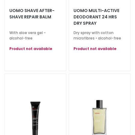
a
UOMO SHAVE AFTER-
UOMO MULTI-ACTIVE
l
SHAVE REPAIR BALM
DEODORANT 24 HRS
t
DRY SPRAY
i
With aloe vera gel -
Dry spray with cotton
e
alcohol-free
microfibres • alcohol-free
s
Product not available
Product not available
C
l
e
a
n
s
e
r
s
M
a
s