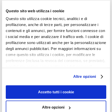
c
e
Questo sito web utilizza i cookie
c
r
Questo sito utilizza cookie tecnici, analitici e di
e
profilazione, anche di terze parti, per personalizzare i
a
contenuti e gli annunci, per fornire funzioni connesse con
m
i social media e per analizzare il traffico web. I cookie di
s
profilazione sono utilizzati anche per la personalizzazione
degli annunci pubblicitari. Per maggiori informazioni su
E
UOMO TONING ACQUA
UOMO ACQUA WOOD
come questo sito utilizza i cookie, per modificare le
y
WOOD EAU DE TOILETTE
SHOWER-SHAMPOO
preferenze (inclusa la revoca del consenso, se prestato),
e
nonché per sapere come trattiamo i dati personali –
a
Fragrance for the body
Delivers tone and energy
anche raccolti tramite cookie – può consultare
n
Altre opzioni
d
l’informativa cookie completa e l’informativa privacy
L
€59.00
disponibili
qui
. Le ricordiamo che, qualora clicchi su
€30.00
i
“Utilizza solo i cookie necessari”, non sarà installato
Accetto tutti i cookie
p
alcun cookie o altro strumento di tracciamento diverso da
C
5,0
/5
quelli tecnici. Cliccando su “Accetto tutti i cookie”,
1
Altre opzioni
o
presterà il consenso all’installazione di tutti i cookie
reviews