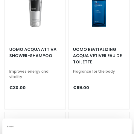
k
s
a
n
d
E
x
UOMO ACQUA ATTIVA
UOMO REVITALIZING
f
SHOWER-SHAMPOO
ACQUA VETIVER EAU DE
o
TOILETTE
l
Improves energy and
Fragrance for the body
i
vitality
a
€30.00
€59.00
t
o
r
s
F
a