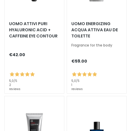
k
s
a
UOMO ATTIVI PURI
UOMO ENERGIZING
n
HYALURONIC ACID +
ACQUA ATTIVA EAU DE
d
CAFFEINE EYE CONTOUR
TOILETTE
E
x
Fragrance for the body
f
€42.00
o
€59.00
l
i
a
5,0
/5
5,0
/5
t
2
1
reviews
reviews
o
r
s
M
a
s