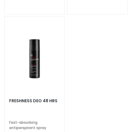
c
h
e
A
n
t
i
-
a
g
e
H
y
d
FRESHNESS DEO 48 HRS
r
a
t
Fast-absorbing
i
antiperspirant spray
o