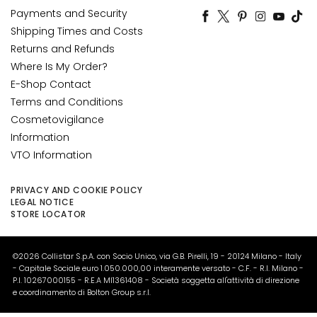
g
Payments and Security
Shipping Times and Costs
A
Returns and Refunds
c
Where Is My Order?
i
E-Shop Contact
d
Terms and Conditions
o
Cosmetovigilance
i
a
Information
l
VTO Information
u
r
PRIVACY AND COOKIE POLICY
o
LEGAL NOTICE
STORE LOCATOR
n
i
c
©2026 Collistar S.p.A. con Socio Unico, via G.B. Pirelli, 19 - 20124 Milano - Italy
o
- Capitale Sociale euro 1.050.000,00 interamente versato - C.F. - R.I. Milano -
P.I. 10267000155 - R.E.A MI1361408 - Società soggetta all'attività di direzione
P
e coordinamento di Bolton Group s.r.l.
r