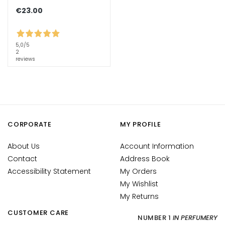
n
€23.00
L
i
5,0
/5
f
2
reviews
t
i
n
g
B
CORPORATE
MY PROFILE
r
i
About Us
Account Information
g
Contact
Address Book
h
Accessibility Statement
My Orders
t
My Wishlist
e
My Returns
n
i
CUSTOMER CARE
NUMBER 1
IN PERFUMERY
n