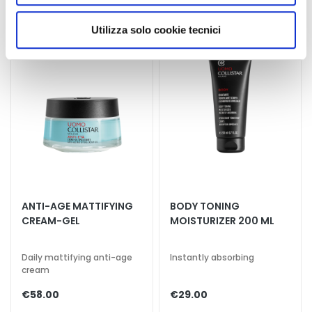
n
utilizzati dal sito. Cliccando su “Altre opzioni”, potrà
t
scegliere, in modo più granulare, quali cookie
Utilizza solo cookie tecnici
o
autorizzare.
u
r
N
E
E
D
G
o
c
ANTI-AGE MATTIFYING
BODY TONING
c
CREAM-GEL
MOISTURIZER 200 ML
e
M
Daily mattifying anti-age
Instantly absorbing
a
cream
g
€58.00
€29.00
i