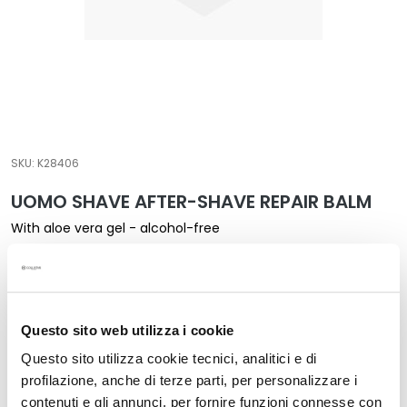
a
l
t
i
e
s
C
SKU:
K28406
l
UOMO SHAVE AFTER-SHAVE REPAIR BALM
e
a
With aloe vera gel - alcohol-free
n
The lowest price from last 30 days: €39.00
s
€39.00
e
r
Format:
s
Questo sito web utilizza i cookie
100 ml
M
Questo sito utilizza cookie tecnici, analitici e di
a
profilazione, anche di terze parti, per personalizzare i
s
contenuti e gli annunci, per fornire funzioni connesse con