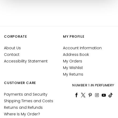
k
s
a
n
d
E
CORPORATE
MY PROFILE
x
About Us
f
Account Information
o
Contact
Address Book
l
Accessibility Statement
My Orders
i
My Wishlist
a
My Returns
t
CUSTOMER CARE
o
NUMBER 1
IN PERFUMERY
r
Payments and Security
s
Shipping Times and Costs
F
Returns and Refunds
a
Where Is My Order?