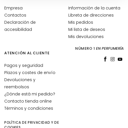
e
Empresa
Información de la cuenta
s
Contactos
Libreta de direcciones
m
Declaración de
Mis pedidos
a
q
accesibilidad
Mi lista de deseos
u
Mis devoluciones
i
NÚMERO 1
EN PERFUMERÍA
l
ATENCIÓN AL CLIENTE
l
a
Pagos y seguridad
n
Plazos y costes de envío
t
Devoluciones y
e
reembolsos
s
¿Dónde está mi pedido?
M
Contacto tienda online
a
Términos y condiciones
s
c
POLÍTICA DE PRIVACIDAD Y DE
a
COOKIES