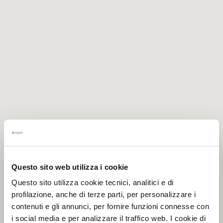
Í
A
T
r
a
t
a
m
i
e
n
t
o
s
Questo sito web utilizza i cookie
e
s
Questo sito utilizza cookie tecnici, analitici e di
p
profilazione, anche di terze parti, per personalizzare i
e
contenuti e gli annunci, per fornire funzioni connesse con
c
i social media e per analizzare il traffico web. I cookie di