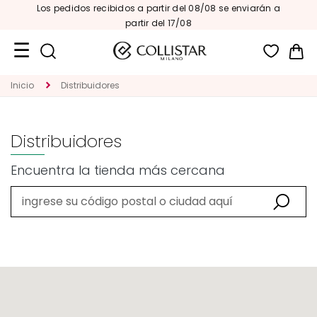
Los pedidos recibidos a partir del 08/08 se enviarán a
partir del 17/08
Mi 
Formatos
Inicio
Distribuidores
de
viaje
Distribuidores
Novedades
Encuentra la tienda más cercana
ROSTRO
C
A
T
E
G
O
R