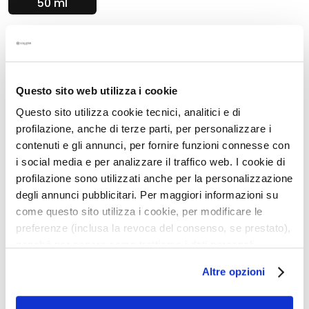
50 ml
g
e
n
Aantal:
Aantal
G
In Winkelwagen
e
Questo sito web utilizza i cookie
z
i
Beschrijving
Questo sito utilizza cookie tecnici, analitici e di
c
profilazione, anche di terze parti, per personalizzare i
h
• Frisse en snel intrekkende gelcrème
contenuti e gli annunci, per fornire funzioni connesse con
t
• Geeft energie en vitaliteit aan een gestresseerde en
i social media e per analizzare il traffico web. I cookie di
s
doffe huid
profilazione sono utilizzati anche per la personalizzazione
r
• Beschermt de huid door ze te versterken
degli annunci pubblicitari. Per maggiori informazioni su
e
• Voorkomt rimpels en expressielijntjes
come questo sito utilizza i cookie, per modificare le
i
•
ZONDER
siliconen - ingrediënten van dierlijke
preferenze (inclusa la revoca del consenso, se prestato),
oorsprong - alcohol - microplastics
n
nonché per sapere come trattiamo i dati personali –
i
anche raccolti tramite cookie – può consultare
g
Altre opzioni
Details
l’informativa cookie completa e l’informativa privacy
e
disponibili
qui
. Le ricordiamo che, qualora clicchi su
r