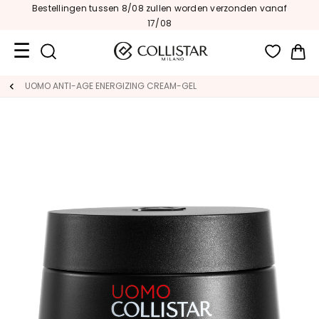
Bestellingen tussen 8/08 zullen worden verzonden vanaf
17/08
Wi
Travel
UOMO ANTI-AGE ENERGIZING CREAM-GEL
Size
Nieuw
GEZICHT
C
A
T
E
G
O
R
I