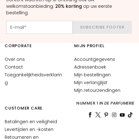
n
welkomstaanbieding:
20% korting
op uw eerste
bestelling.
S
e
SUBSCRIBE FOOTER
r
u
m
CORPORATE
MIJN PROFIEL
s
Over ons
Accountgegevens
G
Contact
Adressenboek
e
Toegankelijkheidsverklarin
Mijn bestellingen
z
g
Mijn verlanglijst
i
Mijn retourzendingen
c
h
NUMMER 1
IN DE PARFUMERIE
t
CUSTOMER CARE
s
c
Betalingen en veiligheid
r
Levertijden en -kosten
é
Retourneren en