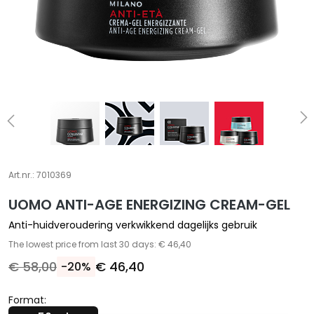
A
S
p
e
c
i
a
l
e
b
e
Art.nr.:
7010369
h
UOMO ANTI-AGE ENERGIZING CREAM-GEL
a
n
Anti-huidveroudering verkwikkend dagelijks gebruik
d
The lowest price from last 30 days: € 46,40
e
€ 58,00
€ 46,40
-20%
l
i
Format:
n