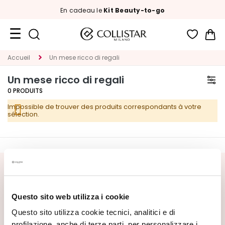
En cadeau le
Kit Beauty-to-go
Mon
Format
Accueil
Un mese ricco di regali
Voyage
Un mese ricco di regali
Nouveautés
0
PRODUITS
Impossible de trouver des produits correspondants à votre
VISAGE
sélection.
C
A
T
E
INSCRIVEZ-VOUS À LA NEWSLETTER
G
O
Nouveautés, offres spéciales et contenus exclusifs vous
Questo sito web utilizza i cookie
R
attendent ! Recevez aussi votre offre de bienvenue :
20%
I
de réduction
sur votre première commande.
Questo sito utilizza cookie tecnici, analitici e di
A
profilazione, anche di terze parti, per personalizzare i