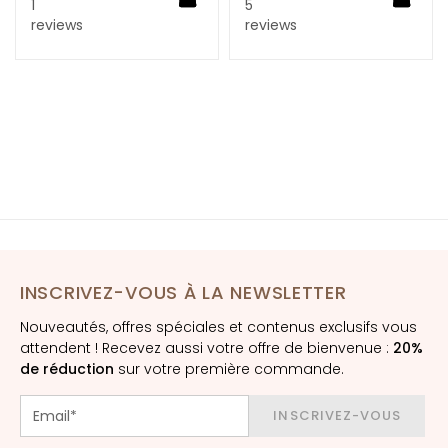
1
5
t
reviews
reviews
uter au panier
o
u
r
d
e
s
y
e
u
x
e
t
INSCRIVEZ-VOUS À LA NEWSLETTER
d
Nouveautés, offres spéciales et contenus exclusifs vous
e
attendent ! Recevez aussi votre offre de bienvenue :
20%
s
de réduction
sur votre première commande.
l
è
INSCRIVEZ-VOUS
v