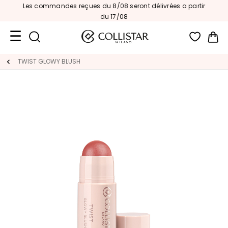
Les commandes reçues du 8/08 seront délivrées a partir
du 17/08
Mon
Format
TWIST GLOWY BLUSH
Voyage
Nouveautés
VISAGE
C
A
T
E
G
O
R
I