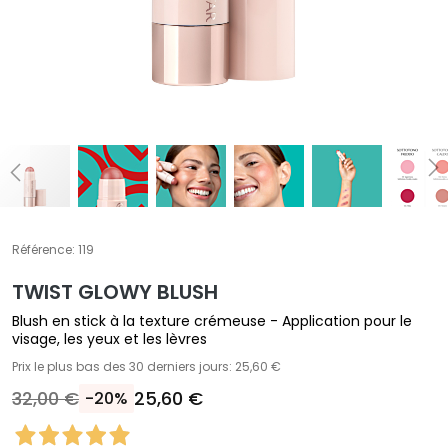
A
T
r
a
i
t
e
m
e
n
t
Référence:
119
s
TWIST GLOWY BLUSH
s
p
Blush en stick à la texture crémeuse - Application pour le
é
visage, les yeux et les lèvres
c
Prix le plus bas des 30 derniers jours: 25,60 €
i
32,00 €
25,60 €
-20%
f
i