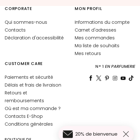
r
e
CORPORATE
MON PROFIL
s
Qui sommes-nous
Informations du compte
E
Contacts
Carnet d'adresses
S
Déclaration d'accessibilité
Mes commandes
I
Ma liste de souhaits
G
Mes retours
E
N
CUSTOMER CARE
N° 1
EN PARFUMERIE
Z
A
Paiements et sécurité
Délais et frais de livraison
G
Retours et
o
remboursements
c
Où est ma commande ?
c
Contacts E-Shop
e
Conditions générales
M
a
20% de bienvenue
g
POLITIQUE DE