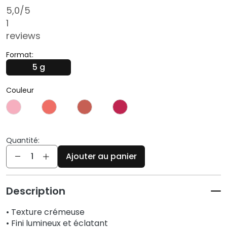
q
5,0
/5
u
1
e
reviews
s
Format:
N
5 g
e
t
Couleur
t
o
y
a
n
Quantité:
t
Quantité
Ajouter au panier
s
e
t
Description
d
e
• Texture crémeuse
m
• Fini lumineux et éclatant