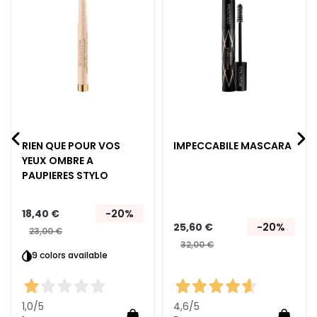
è
e
liste
liste
m
nvie
d’envie
d’envi
e
s
p
o
u
r
l
RIEN QUE POUR VOS
IMPECCABILE MASCARA
e
YEUX OMBRE A
v
PAUPIERES STYLO
i
s
18,40 €
-20%
a
25,60 €
-20%
23,00 €
g
32,00 €
e
9 colors available
C
o
1,0
/5
4,6
/5
n
Ajouter au panier
Ajoute