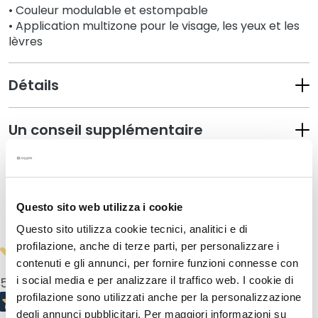
a
• Couleur modulable et estompable
q
• Application multizone pour le visage, les yeux et les
u
lèvres
i
l
Détails
l
a
n
Un conseil supplémentaire
t
s
Mode d'emploi
M
a
Questo sito web utilizza i cookie
s
Informations de sécurité
q
Questo sito utilizza cookie tecnici, analitici e di
u
profilazione, anche di terze parti, per personalizzare i
e
contenuti e gli annunci, per fornire funzioni connesse con
s
5,0
/5
i social media e per analizzare il traffico web. I cookie di
e
profilazione sono utilizzati anche per la personalizzazione
t
degli annunci pubblicitari. Per maggiori informazioni su