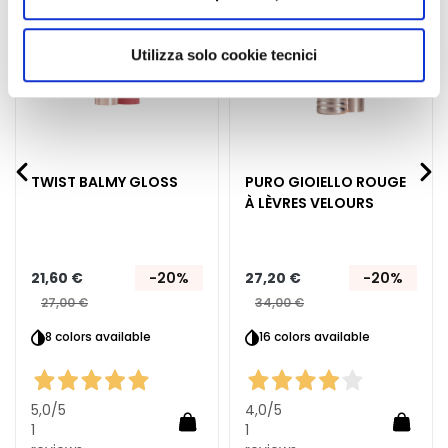
E
nvie
d’envie
d’envi
utilizzati dal sito. Cliccando su “Altre opzioni”, potrà
x
scegliere, in modo più granulare, quali cookie
Utilizza solo cookie tecnici
f
autorizzare.
o
l
i
a
n
TWIST BALMY GLOSS
PURO GIOIELLO ROUGE
t
À LÈVRES VELOURS
s
S
21,60 €
-20%
27,20 €
-20%
é
r
27,00 €
34,00 €
u
8 colors available
16 colors available
m
s
C
5,0
/5
4,0
/5
Ajouter au panier
Ajoute
1
1
r