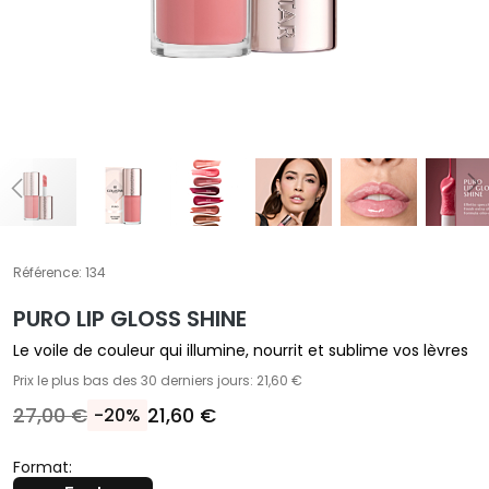
A
T
r
a
i
t
e
m
e
n
t
Référence:
134
s
PURO LIP GLOSS SHINE
s
p
Le voile de couleur qui illumine, nourrit et sublime vos lèvres
é
Prix le plus bas des 30 derniers jours: 21,60 €
c
27,00 €
21,60 €
-20%
i
f
Format:
i