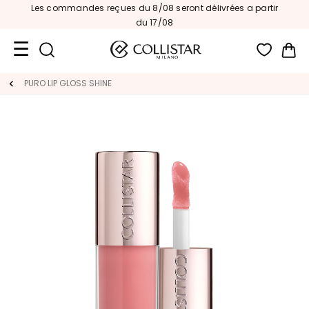
Les commandes reçues du 8/08 seront délivrées a partir
du 17/08
Mon
Format
PURO LIP GLOSS SHINE
Voyage
Nouveautés
VISAGE
C
A
T
E
G
O
R
I