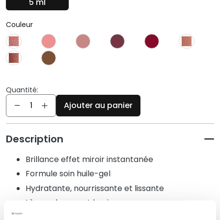
5 ml
q
u
e
Couleur
s
N
e
t
t
Quantité:
Quantité
o
Ajouter au panier
y
a
n
Description
t
s
Brillance effet miroir instantanée
e
Formule soin huile-gel
t
Hydratante, nourrissante et lissante
d
e
Lèvres douces et lumineuses
m
Fini ultra-brillant