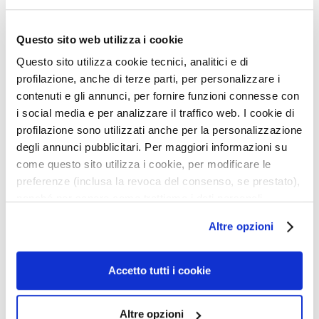
a
Applicateur extra-confort
q
u
Questo sito web utilizza i cookie
i
Questo sito utilizza cookie tecnici, analitici e di
l
Détails
profilazione, anche di terze parti, per personalizzare i
l
contenuti e gli annunci, per fornire funzioni connesse con
a
i social media e per analizzare il traffico web. I cookie di
Un conseil supplémentaire
n
profilazione sono utilizzati anche per la personalizzazione
t
degli annunci pubblicitari. Per maggiori informazioni su
s
Informations de sécurité
come questo sito utilizza i cookie, per modificare le
M
preferenze (inclusa la revoca del consenso, se prestato),
a
nonché per sapere come trattiamo i dati personali –
s
anche raccolti tramite cookie – può consultare
Produits associés
Altre opzioni
q
l’informativa cookie completa e l’informativa privacy
u
disponibili
qui
. Le ricordiamo che, qualora clicchi su
e
“Utilizza solo i cookie necessari”, non sarà installato
Accetto tutti i cookie
uter
Ajouter
Ajoute
s
alcun cookie o altro strumento di tracciamento diverso da
à
à
e
a
ma
ma
quelli tecnici. Cliccando su “Accetto tutti i cookie”,
t
e
liste
liste
Altre opzioni
presterà il consenso all’installazione di tutti i cookie