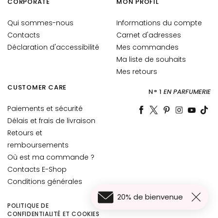
CORPORATE
MON PROFIL
t
o
Qui sommes-nous
Informations du compte
u
Contacts
Carnet d'adresses
r
Déclaration d'accessibilité
Mes commandes
d
Ma liste de souhaits
e
Mes retours
s
y
CUSTOMER CARE
N° 1
EN PARFUMERIE
e
u
Paiements et sécurité
x
Délais et frais de livraison
e
Retours et
t
remboursements
d
Où est ma commande ?
e
Contacts E-Shop
s
Conditions générales
l
è
20% de bienvenue
POLITIQUE DE
v
CONFIDENTIALITÉ ET COOKIES