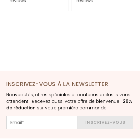
reviews
reviews
è
uter au panier
m
e
s
p
o
u
r
l
e
v
i
INSCRIVEZ-VOUS À LA NEWSLETTER
s
Nouveautés, offres spéciales et contenus exclusifs vous
a
attendent ! Recevez aussi votre offre de bienvenue :
20%
g
de réduction
sur votre première commande.
e
C
INSCRIVEZ-VOUS
o
n